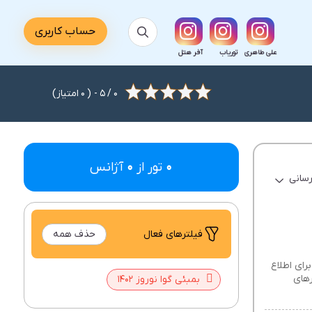
حساب کاربری
علی طاهری
توریاب
آفر هتل
0
/
5
- (
0
امتیاز)
0
تور از
0
آژانس
رسانی
فیلتر‌های فعال
حذف همه
ل های بمبئی گوا نوروز 1402 را در زیر ببینید . برای اطلاع
تورهای
بمبئی گوا نوروز 1402