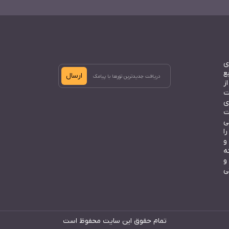
ی
ع
ارسال
ز
ت
ی
ت
ی
ا
و
ه
و
ی
تمام حقوق این سایت محفوظ است