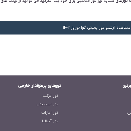
ورهای مشابه نیز تور مناسبی برای خود پیدا نکردید می توانید از لینک های زی
مشاهده آرشیو تور بمبئی گوا نوروز 1402
بردی
تورهای پرطرفدار خارجی
تور ترکیه
تور استانبول
س
تور امارات
تور آنتالیا