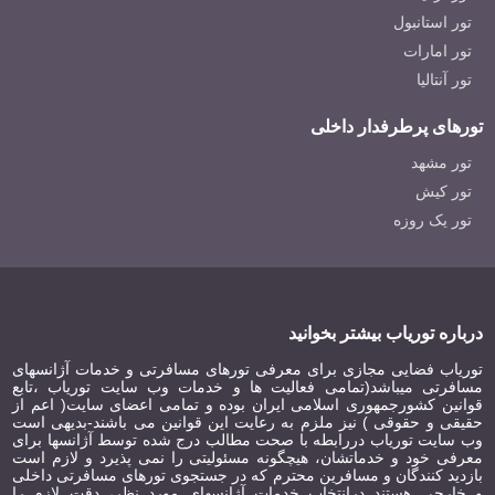
تور استانبول
دره وردون فرانسه (رودخانه فیروزه ای)
تور امارات
اوتلت دهکده لا والی پاریس (بوتیک های لوکس تخفیف دار)
تور آنتالیا
راهنمای سفر به پاریس (نکات حمل و نقل آسان در پاریس)
تورهای پرطرفدار داخلی
موزه رودین پاریس (زیباترین مجسمه های فرانسوی!)
تور مشهد
تور کیش
پونت نوف (قدیمی ترین پل پاریس)
تور یک روزه
میدان وندوم پاریس(بهترین جواهرسازان دنیا)
کاخ توکیو در پاریس! (کاخی باشکوه در اطراف برج ایفل)
پارک بوت شومو پاریس (قلب سبز پاریس)
درباره توریاب بیشتر بخوانید
برج مونپارناس پاریس (دومین برج مرتفع پاریس!)
توریاب فضایی مجازی برای معرفی تورهای مسافرتی و خدمات آژانسهای
مسافرتی میباشد(تمامی فعالیت ها و خدمات وب سایت توریاب ،تابع
مرکز فرهنگی ژرژ پمپیدو پاریس (میراث فرهنگی پاریس)
قوانین کشورجمهوری اسلامی ایران بوده و تمامی اعضای سایت( اعم از
حقیقی و حقوقی ) نیز ملزم به رعایت این قوانین می باشند-بدیهی است
باغ لوکزامبورگ پاریس (زیباترین باغ پاریس)
وب سایت توریاب دررابطه با صحت مطالب درج شده توسط آژانسها برای
معرفی خود و خدماتشان، هیچگونه مسئولیتی را نمی پذیرد و لازم است
بازدید کنندگان و مسافرین محترم که در جستجوی تورهای مسافرتی داخلی
کافه دو لاپه (کافه اشرافی پاریس)
و خارجی هستند درانتخاب خدمات آژانسهای مورد نظر، دقت لازم را