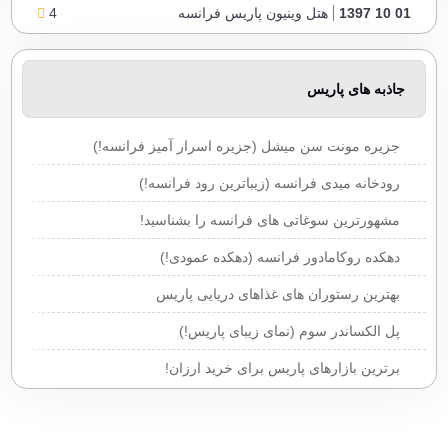
01 10 1397
هتل وینیون پاریس فرانسه
4
01 10 1397
هتل بدفورد پاریس فرانسه
4
جاذبه های پاریس
جزیره مونت سن میشل (جزیره اسرار آمیز فرانسه!)
رودخانه میدی فرانسه (زیباترین رود فرانسه!)
مشهورترین سوغاتی های فرانسه را بشناسید!
دهکده روکامادور فرانسه (دهکده عمودی!)
بهترین رستوران های غذاهای دریایی پاریس
پل الکساندر سوم (نمای زیبای پاریس!)
برترین بازارهای پاریس برای خرید ارزان!
بلوار سن ژرمن پاریس (خیابان جادویی پاریس!)
پل میلائو در فرانسه (مرتفع ترین پل کابلی جهان!)