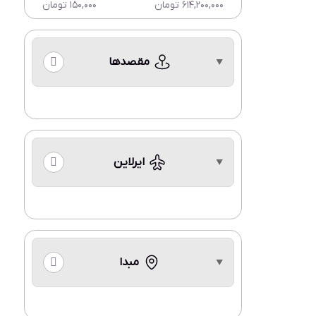
614,200,000 تومان
150,000 تومان
مقصدها
ایرلاین
مبدا