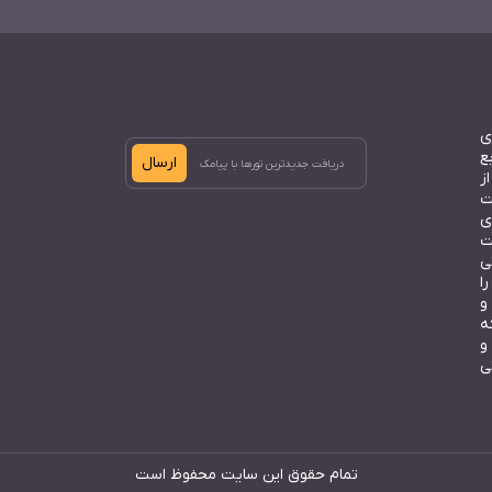
ی
ع
ارسال
ز
ت
ی
ت
ی
ا
و
ه
و
ی
تمام حقوق این سایت محفوظ است