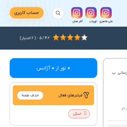
حساب کاربری
علی طاهری
توریاب
آفر هتل
4.2
/
5
- (
6
امتیاز)
0
تور از
0
آژانس
رسانی
فیلتر‌های فعال
حذف همه
 در
اسکی