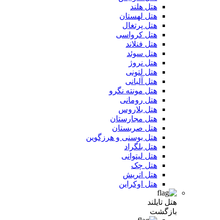
هتل هلند
هتل لهستان
هتل پرتغال
هتل کرواسی
هتل فنلاند
هتل سوئد
هتل نروژ
هتل لتونی
هتل آلبانی
هتل مونته نگرو
هتل رومانی
هتل بلاروس
هتل مجارستان
هتل صربستان
هتل بوسنی و هرزگوین
هتل بلگراد
هتل لیتوانی
هتل چک
هتل اتریش
هتل اوکراین
هتل تایلند
بازگشت