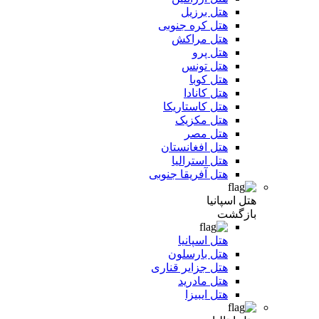
هتل برزیل
هتل کره جنوبی
هتل مراکش
هتل پرو
هتل تونس
هتل کوبا
هتل کانادا
هتل کاستاریکا
هتل مکزیک
هتل مصر
هتل افغانستان
هتل استرالیا
هتل آفریقا جنوبی
هتل اسپانیا
بازگشت
هتل اسپانیا
هتل بارسلون
هتل جزایر قناری
هتل مادرید
هتل ایبیزا