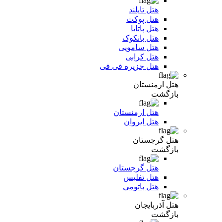
هتل تایلند
هتل پوکت
هتل پاتایا
هتل بانکوک
هتل سامویی
هتل کرابی
هتل جزیره فی فی
هتل ارمنستان
بازگشت
هتل ارمنستان
هتل ایروان
هتل گرجستان
بازگشت
هتل گرجستان
هتل تفلیس
هتل باتومی
هتل آذربایجان
بازگشت