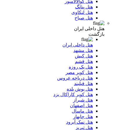
هتل کوالالامپور
هتل پنانگ
هتل لنکاوی
هتل صباح
هتل داخلی ایران
بازگشت
هتل داخلی ایران
هتل مشهد
هتل کیش
هتل قشم
هتل یک روزه
هتل کویر مصر
هتل دریاچه عروس
هتل فیلبند
هتل یوش بلده
هتل کویر کاراکال یزد
هتل شیراز
هتل اصفهان
هتل ماسال
هتل چابهار
هتل نمک آبرود
هتل تبریز