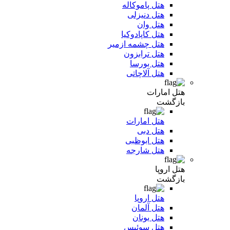
هتل پاموکاله
هتل دنیزلی
هتل وان
هتل کاپادوکیا
هتل چشمه ازمیر
هتل ترابزون
هتل بورسا
هتل آلاچاتی
هتل امارات
بازگشت
هتل امارات
هتل دبی
هتل ابوظبی
هتل شارجه
هتل اروپا
بازگشت
هتل اروپا
هتل آلمان
هتل یونان
هتل سوئیس