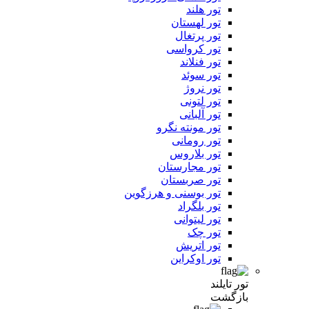
تور هلند
تور لهستان
تور پرتغال
تور کرواسی
تور فنلاند
تور سوئد
تور نروژ
تور لتونی
تور آلبانی
تور مونته نگرو
تور رومانی
تور بلاروس
تور مجارستان
تور صربستان
تور بوسنی و هرزگوین
تور بلگراد
تور لیتوانی
تور چک
تور اتریش
تور اوکراین
تور تایلند
بازگشت