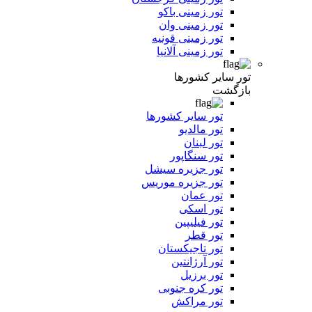
تور زمینی باکو
تور زمینی وان
تور زمینی قونیه
تور زمینی آلانیا
تور سایر کشورها
بازگشت
تور سایر کشورها
تور مالدیو
تور لبنان
تور سنگاپور
تور جزیره سیشل
تور جزیره موریس
تور عمان
تور اسکی
تور فیلیپین
تور قطر
تور تاجیکستان
تور آرژانتین
تور برزیل
تور کره جنوبی
تور مراکش