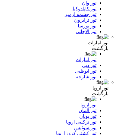
تور وان
تور کاپادوکیا
تور چشمه ازمیر
تور ترابزون
تور بورسا
تور آلاچاتی
تور امارات
بازگشت
تور امارات
تور دبی
تور ابوظبی
تور شارجه
تور اروپا
بازگشت
تور اروپا
تور آلمان
تور یونان
تور ترکیبی اروپا
تور سوئیس
تور کشتی کروز اروپا