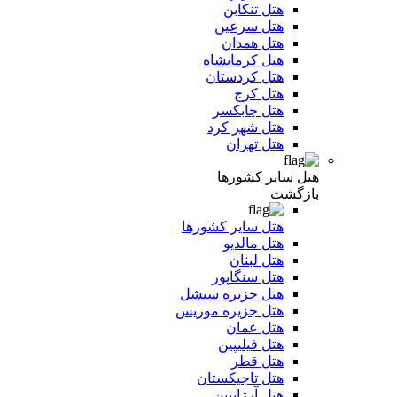
هتل تنکابن
هتل سرعین
هتل همدان
هتل کرمانشاه
هتل کردستان
هتل کرج
هتل چابکسر
هتل شهر کرد
هتل تهران
هتل سایر کشورها
بازگشت
هتل سایر کشورها
هتل مالدیو
هتل لبنان
هتل سنگاپور
هتل جزیره سیشل
هتل جزیره موریس
هتل عمان
هتل فیلیپین
هتل قطر
هتل تاجیکستان
هتل آرژانتین