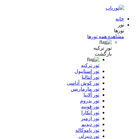
خانه
تور
تورها
مشاهده همه تورها
تور ترکیه
بازگشت
تور ترکیه
تور استانبول
تور آنتالیا
تور کوش آداسی
تور مارماریس
تور آلانیا
تور بدروم
تور قونیه
تور آنکارا
تور ازمیر
تور دیدیم
تور پاموکاله
تور دنیزلی