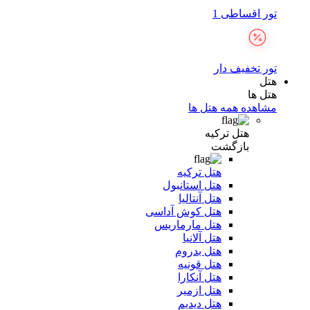
تور اقساطی 1
تور تخفیف دار
هتل
هتل ها
مشاهده همه هتل ها
هتل ترکیه
بازگشت
هتل ترکیه
هتل استانبول
هتل آنتالیا
هتل کوش آداسی
هتل مارماریس
هتل آلانیا
هتل بدروم
هتل قونیه
هتل آنکارا
هتل ازمیر
هتل دیدیم