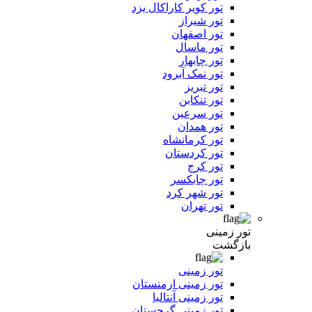
تور کویر کاراکال یزد
تور شیراز
تور اصفهان
تور ماسال
تور چابهار
تور نمک آبرود
تور تبریز
تور تنکابن
تور سرعین
تور همدان
تور کرمانشاه
تور کردستان
تور کرج
تور چابکسر
تور شهر کرد
تور تهران
تور زمینی
بازگشت
تور زمینی
تور زمینی ارمنستان
تور زمینی آنتالیا
تور زمینی گرجستان