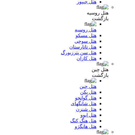
هتل جیپور
هتل روسیه
بازگشت
هتل روسیه
هتل مسکو
هتل سوچی
هتل تاتارستان
هتل سن پترزبورگ
هتل کازان
هتل چین
بازگشت
هتل چین
هتل پکن
هتل گوانجو
هتل شانگهای
هتل شنزن
هتل ایوو
هتل هنگ کنگ
هتل هانگژو