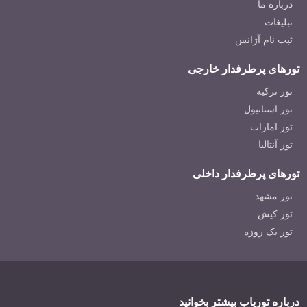
درباره ما
10 مرکز خرید معروف آنتالیا
تبلیغات
جاذبه های گردشگری آنتالیا ترکیه (قسمت دوم: جاذبه های ناشناخته آنتال
ثبت نام آژانس
جاذبه های گردشگری آنتالیا ترکیه (قسمت اول: جاذبه های شناخته شده آن
تورهای پرطرفدار خارجی
فرودگاه اسپارتا ترکیه( نزدیکترین فرودگاه به آنتالیا )
تور ترکیه
تور استانبول
ده جاذبه برتر استان آنتالیا: کارهایی که باید برای همه انجام شود
تور امارات
آشنایی با خرید املاک در کلیه مناطق آنتالیا
تور آنتالیا
چرا در سیده (ساید آنتالیا) آنتالیا ملک خریداری کنیم؟
تورهای پرطرفدار داخلی
شهر ارواح: شهر فراموش شده آنی
تور مشهد
تور کیش
چرا در آنتالیا ، مرکز مدیترانه ترکیه ، ملک خریداری کنیم؟
تور یک روزه
اقامت بیش از حد در ترکیه: پیامدهای ویزای منقضی شده
بهترین مکانها برای کودکان در تعطیلات در کشور ترکیه
7 مکان تاریخی باورنکردنی ترکیه
درباره توریاب بیشتر بخوانید