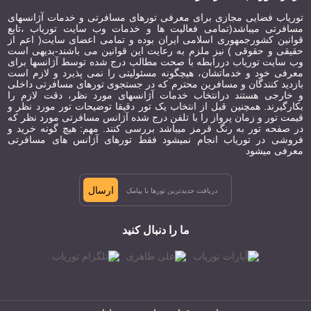
5 دلیل اینکه چرا بازنشستگی در ترکیه بهترین کاری است که می توانید انجام دهید
توریاب فضایی مجازی برای معرفی تورهای مسافرتی و خدمات آژانسهای
مسافرتی میباشد(تمامی فعالیت ها و خدمات وب سایت توریاب ،تابع
از جو بازارهای محلی ترکیه با مردم محلی لذت ببرید
قوانین کشورجمهوری اسلامی ایران بوده و تمامی اعضای سایت( اعم از
حقیقی و حقوقی ) نیز ملزم به رعایت این قوانین می باشند-بدیهی است
کالکان آخرین سفر دریایی مدیترانه است.
وب سایت توریاب دررابطه با صحت مطالب درج شده توسط آژانسها برای
معرفی خود و خدماتشان، هیچگونه مسئولیتی را نمی پذیرد و لازم است
بازدید کنندگان و مسافرین محترم که در جستجوی تورهای مسافرتی داخلی
5 فلات "yayla" که شما فقط باید ببینید!
و خارجی هستند درانتخاب خدمات آژانسهای مورد نظر، دقت لازم را
بکارگیرند. همچنین قبل از انتخاب یک تور دقیقا توضیحات تور مورد نظر و
چاتال هویوک اولین شهر جهان
قیمت تور و زمان پرواز را با تلفن درج شده آژانس مسافرتی مورد نظر که
در صفحه تور به رنگ قرمز میباشد بررسی کنند. مهم: هیچ گونه خرید و
هفت کوه غیرقابل حذف در ترکیه
فروشی در توریاب انجام نمیشود فقط تورهای آژانس های مسافرتی
معرفی میشود
راهنمای کامل برای الیمپوس آنتالیا (مالدیو ترکیه)
چه چیزهایی در ترکیه معروف هستند؟
ارسال
راهنمای جدید و مفید آنتالیا
ما را دنبال کنید
غذا و خرید در آنتالیا چگونه است؟
مکانهایی برای دیدن در کاس آنتالیا ترکیه و در اطراف آن