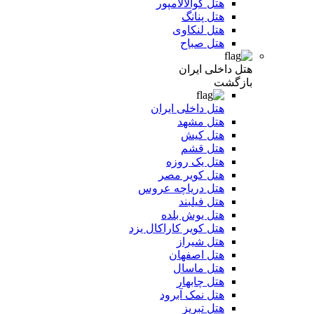
هتل کوالالامپور
هتل پنانگ
هتل لنکاوی
هتل صباح
هتل داخلی ایران
بازگشت
هتل داخلی ایران
هتل مشهد
هتل کیش
هتل قشم
هتل یک روزه
هتل کویر مصر
هتل دریاچه عروس
هتل فیلبند
هتل یوش بلده
هتل کویر کاراکال یزد
هتل شیراز
هتل اصفهان
هتل ماسال
هتل چابهار
هتل نمک آبرود
هتل تبریز