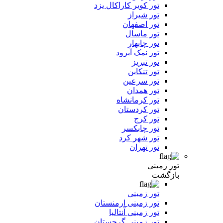
تور کویر کاراکال یزد
تور شیراز
تور اصفهان
تور ماسال
تور چابهار
تور نمک آبرود
تور تبریز
تور تنکابن
تور سرعین
تور همدان
تور کرمانشاه
تور کردستان
تور کرج
تور چابکسر
تور شهر کرد
تور تهران
تور زمینی
بازگشت
تور زمینی
تور زمینی ارمنستان
تور زمینی آنتالیا
تور زمینی گرجستان