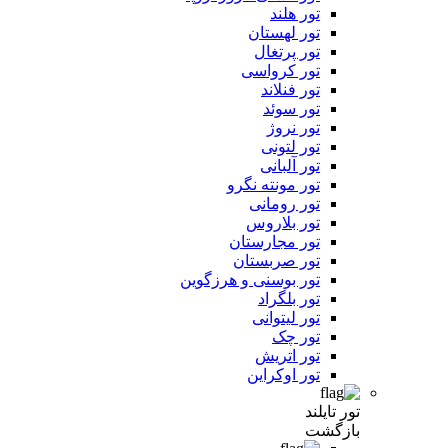
تور هلند
تور لهستان
تور پرتغال
تور کرواسی
تور فنلاند
تور سوئد
تور نروژ
تور لتونی
تور آلبانی
تور مونته نگرو
تور رومانی
تور بلاروس
تور مجارستان
تور صربستان
تور بوسنی و هرزگوین
تور بلگراد
تور لیتوانی
تور چک
تور اتریش
تور اوکراین
تور تایلند
بازگشت