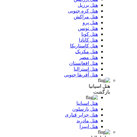
هتل برزیل
هتل کره جنوبی
هتل مراکش
هتل پرو
هتل تونس
هتل کوبا
هتل کانادا
هتل کاستاریکا
هتل مکزیک
هتل مصر
هتل افغانستان
هتل استرالیا
هتل آفریقا جنوبی
هتل اسپانیا
بازگشت
هتل اسپانیا
هتل بارسلون
هتل جزایر قناری
هتل مادرید
هتل ایبیزا