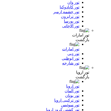
تور وان
تور کاپادوکیا
تور چشمه ازمیر
تور ترابزون
تور بورسا
تور آلاچاتی
تور امارات
بازگشت
تور امارات
تور دبی
تور ابوظبی
تور شارجه
تور اروپا
بازگشت
تور اروپا
تور آلمان
تور یونان
تور ترکیبی اروپا
تور سوئیس
تور کشتی کروز اروپا