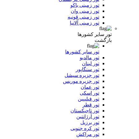
تور زمینی باکو
تور زمینی وان
تور زمینی قونیه
تور زمینی آلانیا
تور سایر کشورها
بازگشت
تور سایر کشورها
تور مالدیو
تور لبنان
تور سنگاپور
تور جزیره سیشل
تور جزیره موریس
تور عمان
تور اسکی
تور فیلیپین
تور قطر
تور تاجیکستان
تور آرژانتین
تور برزیل
تور کره جنوبی
تور مراکش