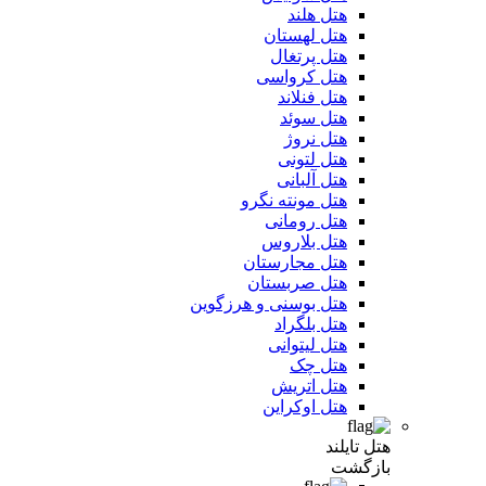
هتل هلند
هتل لهستان
هتل پرتغال
هتل کرواسی
هتل فنلاند
هتل سوئد
هتل نروژ
هتل لتونی
هتل آلبانی
هتل مونته نگرو
هتل رومانی
هتل بلاروس
هتل مجارستان
هتل صربستان
هتل بوسنی و هرزگوین
هتل بلگراد
هتل لیتوانی
هتل چک
هتل اتریش
هتل اوکراین
هتل تایلند
بازگشت