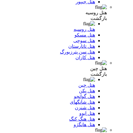
هتل جیپور
هتل روسیه
بازگشت
هتل روسیه
هتل مسکو
هتل سوچی
هتل تاتارستان
هتل سن پترزبورگ
هتل کازان
هتل چین
بازگشت
هتل چین
هتل پکن
هتل گوانجو
هتل شانگهای
هتل شنزن
هتل ایوو
هتل هنگ کنگ
هتل هانگژو