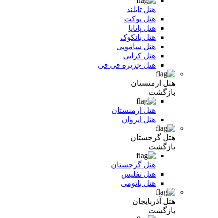
هتل تایلند
هتل پوکت
هتل پاتایا
هتل بانکوک
هتل سامویی
هتل کرابی
هتل جزیره فی فی
هتل ارمنستان
بازگشت
هتل ارمنستان
هتل ایروان
هتل گرجستان
بازگشت
هتل گرجستان
هتل تفلیس
هتل باتومی
هتل آذربایجان
بازگشت