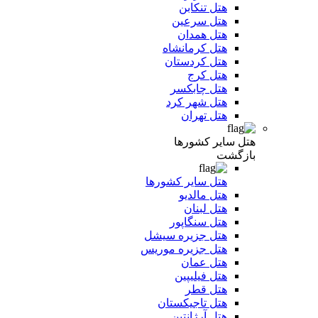
هتل تنکابن
هتل سرعین
هتل همدان
هتل کرمانشاه
هتل کردستان
هتل کرج
هتل چابکسر
هتل شهر کرد
هتل تهران
هتل سایر کشورها
بازگشت
هتل سایر کشورها
هتل مالدیو
هتل لبنان
هتل سنگاپور
هتل جزیره سیشل
هتل جزیره موریس
هتل عمان
هتل فیلیپین
هتل قطر
هتل تاجیکستان
هتل آرژانتین