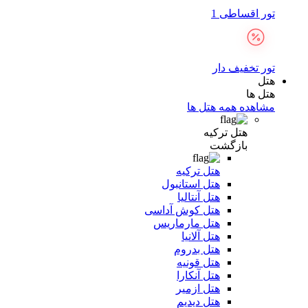
تور اقساطی 1
تور تخفیف دار
هتل
هتل ها
مشاهده همه هتل ها
هتل ترکیه
بازگشت
هتل ترکیه
هتل استانبول
هتل آنتالیا
هتل کوش آداسی
هتل مارماریس
هتل آلانیا
هتل بدروم
هتل قونیه
هتل آنکارا
هتل ازمیر
هتل دیدیم