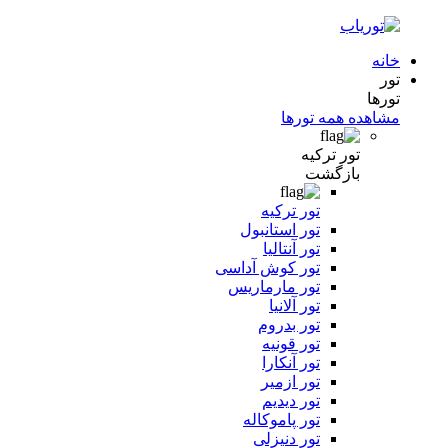
خانه
تور
تورها
مشاهده همه تورها
تور ترکیه
بازگشت
تور ترکیه
تور استانبول
تور آنتالیا
تور کوش آداسی
تور مارماریس
تور آلانیا
تور بدروم
تور قونیه
تور آنکارا
تور ازمیر
تور دیدیم
تور پاموکاله
تور دنیزلی