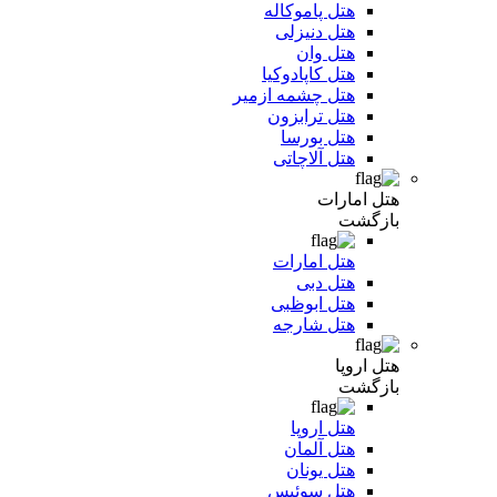
هتل پاموکاله
هتل دنیزلی
هتل وان
هتل کاپادوکیا
هتل چشمه ازمیر
هتل ترابزون
هتل بورسا
هتل آلاچاتی
هتل امارات
بازگشت
هتل امارات
هتل دبی
هتل ابوظبی
هتل شارجه
هتل اروپا
بازگشت
هتل اروپا
هتل آلمان
هتل یونان
هتل سوئیس