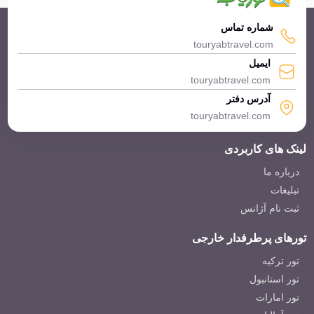
شماره تماس
touryabtravel.com
ایمیل
touryabtravel.com
آدرس دفتر
touryabtravel.com
لینک های کاربردی
درباره ما
تبلیغات
ثبت نام آژانس
تورهای پرطرفدار خارجی
تور ترکیه
تور استانبول
تور امارات