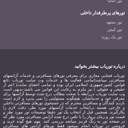
تور آنتالیا
تورهای پرطرفدار داخلی
تور مشهد
تور کیش
تور یک روزه
درباره توریاب بیشتر بخوانید
توریاب فضایی مجازی برای معرفی تورهای مسافرتی و خدمات آژانسهای
مسافرتی میباشد(تمامی فعالیت ها و خدمات وب سایت توریاب ،تابع
قوانین کشورجمهوری اسلامی ایران بوده و تمامی اعضای سایت( اعم از
حقیقی و حقوقی ) نیز ملزم به رعایت این قوانین می باشند-بدیهی است
وب سایت توریاب دررابطه با صحت مطالب درج شده توسط آژانسها برای
معرفی خود و خدماتشان، هیچگونه مسئولیتی را نمی پذیرد و لازم است
بازدید کنندگان و مسافرین محترم که در جستجوی تورهای مسافرتی داخلی
و خارجی هستند درانتخاب خدمات آژانسهای مورد نظر، دقت لازم را
بکارگیرند. همچنین قبل از انتخاب یک تور دقیقا توضیحات تور مورد نظر و
قیمت تور و زمان پرواز را با تلفن درج شده آژانس مسافرتی مورد نظر که
در صفحه تور به رنگ قرمز میباشد بررسی کنند. مهم: هیچ گونه خرید و
فروشی در توریاب انجام نمیشود فقط تورهای آژانس های مسافرتی