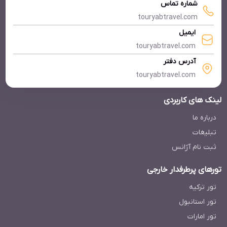
شماره تماس
touryabtravel.com
ایمیل
touryabtravel.com
آدرس دفتر
touryabtravel.com
لینک های کاربردی
درباره ما
تبلیغات
ثبت نام آژانس
تورهای پرطرفدار خارجی
تور ترکیه
تور استانبول
تور امارات