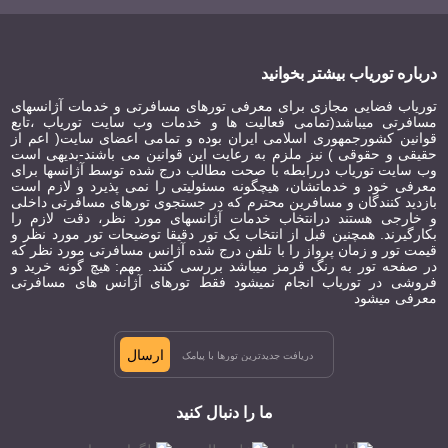
درباره توریاب بیشتر بخوانید
توریاب فضایی مجازی برای معرفی تورهای مسافرتی و خدمات آژانسهای
مسافرتی میباشد(تمامی فعالیت ها و خدمات وب سایت توریاب ،تابع
قوانین کشورجمهوری اسلامی ایران بوده و تمامی اعضای سایت( اعم از
حقیقی و حقوقی ) نیز ملزم به رعایت این قوانین می باشند-بدیهی است
وب سایت توریاب دررابطه با صحت مطالب درج شده توسط آژانسها برای
معرفی خود و خدماتشان، هیچگونه مسئولیتی را نمی پذیرد و لازم است
بازدید کنندگان و مسافرین محترم که در جستجوی تورهای مسافرتی داخلی
و خارجی هستند درانتخاب خدمات آژانسهای مورد نظر، دقت لازم را
بکارگیرند. همچنین قبل از انتخاب یک تور دقیقا توضیحات تور مورد نظر و
قیمت تور و زمان پرواز را با تلفن درج شده آژانس مسافرتی مورد نظر که
در صفحه تور به رنگ قرمز میباشد بررسی کنند. مهم: هیچ گونه خرید و
فروشی در توریاب انجام نمیشود فقط تورهای آژانس های مسافرتی
معرفی میشود
ارسال
ما را دنبال کنید