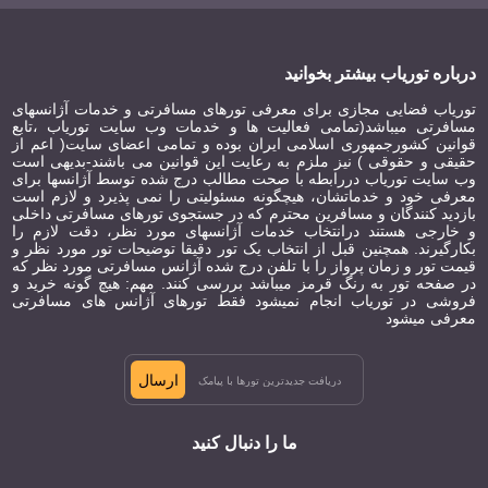
درباره توریاب بیشتر بخوانید
توریاب فضایی مجازی برای معرفی تورهای مسافرتی و خدمات آژانسهای
مسافرتی میباشد(تمامی فعالیت ها و خدمات وب سایت توریاب ،تابع
قوانین کشورجمهوری اسلامی ایران بوده و تمامی اعضای سایت( اعم از
حقیقی و حقوقی ) نیز ملزم به رعایت این قوانین می باشند-بدیهی است
وب سایت توریاب دررابطه با صحت مطالب درج شده توسط آژانسها برای
معرفی خود و خدماتشان، هیچگونه مسئولیتی را نمی پذیرد و لازم است
بازدید کنندگان و مسافرین محترم که در جستجوی تورهای مسافرتی داخلی
و خارجی هستند درانتخاب خدمات آژانسهای مورد نظر، دقت لازم را
بکارگیرند. همچنین قبل از انتخاب یک تور دقیقا توضیحات تور مورد نظر و
قیمت تور و زمان پرواز را با تلفن درج شده آژانس مسافرتی مورد نظر که
در صفحه تور به رنگ قرمز میباشد بررسی کنند. مهم: هیچ گونه خرید و
فروشی در توریاب انجام نمیشود فقط تورهای آژانس های مسافرتی
معرفی میشود
ارسال
ما را دنبال کنید