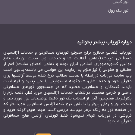
تور کیش
تور یک روزه
درباره توریاب بیشتر بخوانید
توریاب فضایی مجازی برای معرفی تورهای مسافرتی و خدمات آژانسهای
مسافرتی میباشد(تمامی فعالیت ها و خدمات وب سایت توریاب ،تابع
قوانین کشورجمهوری اسلامی ایران بوده و تمامی اعضای سایت( اعم از
حقیقی و حقوقی ) نیز ملزم به رعایت این قوانین می باشند-بدیهی است
وب سایت توریاب دررابطه با صحت مطالب درج شده توسط آژانسها برای
معرفی خود و خدماتشان، هیچگونه مسئولیتی را نمی پذیرد و لازم است
بازدید کنندگان و مسافرین محترم که در جستجوی تورهای مسافرتی
داخلی و خارجی هستند درانتخاب خدمات آژانسهای مورد نظر، دقت لازم را
بکارگیرند. همچنین قبل از انتخاب یک تور دقیقا توضیحات تور مورد نظر و
قیمت تور و زمان پرواز را با تلفن درج شده آژانس مسافرتی مورد نظر که
در صفحه تور به رنگ قرمز میباشد بررسی کنند. مهم: هیچ گونه خرید و
فروشی در توریاب انجام نمیشود فقط تورهای آژانس های مسافرتی
معرفی میشود