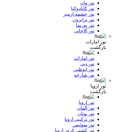
تور وان
تور کاپادوکیا
تور چشمه ازمیر
تور ترابزون
تور بورسا
تور آلاچاتی
تور امارات
بازگشت
تور امارات
تور دبی
تور ابوظبی
تور شارجه
تور اروپا
بازگشت
تور اروپا
تور آلمان
تور یونان
تور ترکیبی اروپا
تور سوئیس
تور کشتی کروز اروپا