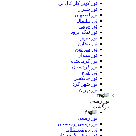
تور کویر کاراکال یزد
تور شیراز
تور اصفهان
تور ماسال
تور چابهار
تور نمک آبرود
تور تبریز
تور تنکابن
تور سرعین
تور همدان
تور کرمانشاه
تور کردستان
تور کرج
تور چابکسر
تور شهر کرد
تور تهران
تور زمینی
بازگشت
تور زمینی
تور زمینی ارمنستان
تور زمینی آنتالیا
تور زمینی گرجستان