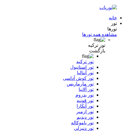
خانه
تور
تورها
مشاهده همه تورها
تور ترکیه
بازگشت
تور ترکیه
تور استانبول
تور آنتالیا
تور کوش آداسی
تور مارماریس
تور آلانیا
تور بدروم
تور قونیه
تور آنکارا
تور ازمیر
تور دیدیم
تور پاموکاله
تور دنیزلی