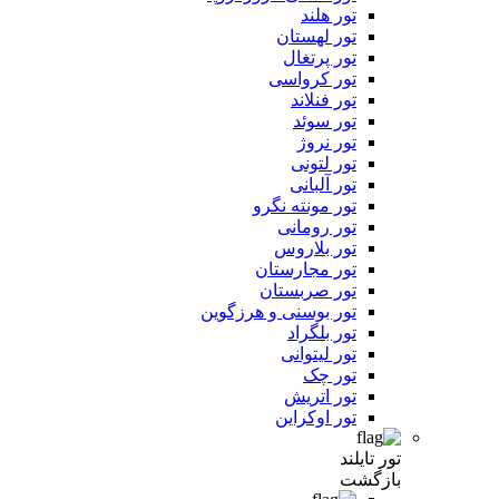
تور هلند
تور لهستان
تور پرتغال
تور کرواسی
تور فنلاند
تور سوئد
تور نروژ
تور لتونی
تور آلبانی
تور مونته نگرو
تور رومانی
تور بلاروس
تور مجارستان
تور صربستان
تور بوسنی و هرزگوین
تور بلگراد
تور لیتوانی
تور چک
تور اتریش
تور اوکراین
تور تایلند
بازگشت