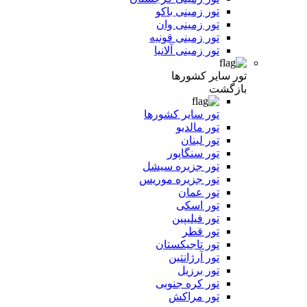
تور زمینی باکو
تور زمینی وان
تور زمینی قونیه
تور زمینی آلانیا
تور سایر کشورها
بازگشت
تور سایر کشورها
تور مالدیو
تور لبنان
تور سنگاپور
تور جزیره سیشل
تور جزیره موریس
تور عمان
تور اسکی
تور فیلیپین
تور قطر
تور تاجیکستان
تور آرژانتین
تور برزیل
تور کره جنوبی
تور مراکش