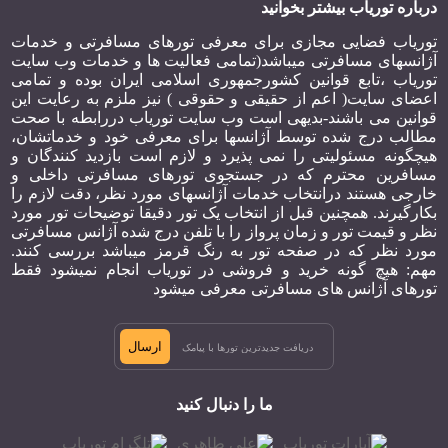
درباره توریاب بیشتر بخوانید
5
10 05 1397
هتل آیدیل پرایم بیچ مارماریس ترکیه
توریاب فضایی مجازی برای معرفی تورهای مسافرتی و خدمات
آژانسهای مسافرتی میباشد(تمامی فعالیت ها و خدمات وب سایت
5
10 05 1397
هتل سنتیدو اورکا لوتوس بیچ مارماریس ترکیه
توریاب ،تابع قوانین کشورجمهوری اسلامی ایران بوده و تمامی
اعضای سایت( اعم از حقیقی و حقوقی ) نیز ملزم به رعایت این
5
10 05 1397
هتل گرین نیچر دیاموند مارماریس ترکیه
قوانین می باشند-بدیهی است وب سایت توریاب دررابطه با صحت
مطالب درج شده توسط آژانسها برای معرفی خود و خدماتشان،
5
10 05 1397
هتل گرند پاشا مارماریس ترکیه
هیچگونه مسئولیتی را نمی پذیرد و لازم است بازدید کنندگان و
مسافرین محترم که در جستجوی تورهای مسافرتی داخلی و
خارجی هستند درانتخاب خدمات آژانسهای مورد نظر، دقت لازم را
بکارگیرند. همچنین قبل از انتخاب یک تور دقیقا توضیحات تور مورد
نظر و قیمت تور و زمان پرواز را با تلفن درج شده آژانس مسافرتی
مورد نظر که در صفحه تور به رنگ قرمز میباشد بررسی کنند.
مهم: هیچ گونه خرید و فروشی در توریاب انجام نمیشود فقط
تورهای آژانس های مسافرتی معرفی میشود
ارسال
ما را دنبال کنید