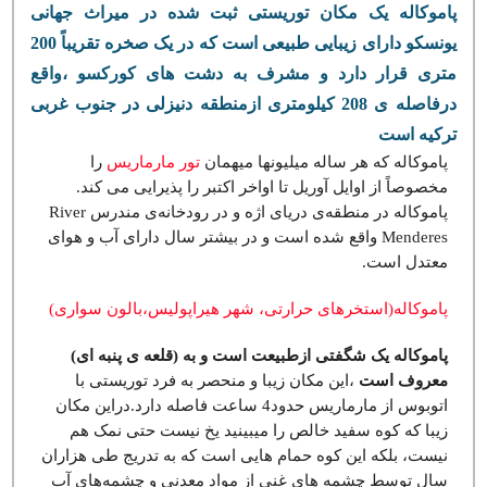
پاموکاله یک مکان توریستی ثبت شده در میراث جهانی
یونسکو دارای زیبایی طبیعی است که در یک صخره تقریباً 200
متری قرار دارد و مشرف به دشت های کورکسو ،واقع
درفاصله ی 208 کیلومتری ازمنطقه دنیزلی در جنوب غربی
ترکیه است
پاموکاله که هر ساله میلیونها میهمان
تور مارماریس
را
مخصوصاً از اوایل آوریل تا اواخر اکتبر را پذیرایی می کند.
پاموکاله در منطقه‌ی دریای اژه و در رودخانه‌ی مندرس River
Menderes واقع شده است و در بیشتر سال دارای آب و هوای
معتدل است.
پاموکاله(استخرهای حرارتی، شهر هیراپولیس،بالون سواری)
پاموکاله یک شگفتی ازطبیعت است و به (قلعه ی پنبه ای)
معروف است
،این مکان زیبا و منحصر به فرد توریستی با
اتوبوس از مارماریس حدود4 ساعت فاصله دارد.دراین مکان
زیبا که کوه سفید خالص را میبینید یخ نیست حتی نمک هم
نیست، بلکه این کوه حمام هایی است که به تدریج طی هزاران
سال توسط چشمه های غنی از مواد معدنی و چشمه‌های آب