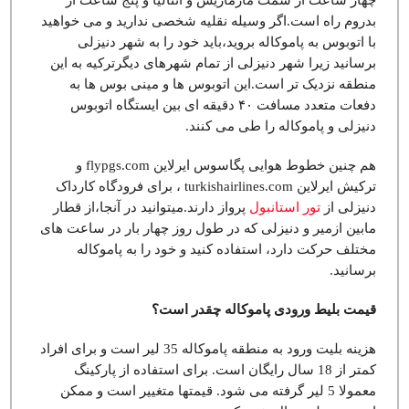
چهار ساعت از سمت مارماریس و آنتالیا و پنج ساعت از
بدروم راه است.اگر وسیله نقلیه شخصی ندارید و می خواهید
با اتوبوس به پاموکاله بروید،باید خود را به شهر دنیزلی
برسانید زیرا شهر دنیزلی از تمام شهرهای دیگرترکیه به این
منطقه نزدیک تر است.این اتوبوس ها و مینی بوس ها به
دفعات متعدد مسافت ۴۰ دقیقه ای بین ایستگاه اتوبوس
دنیزلی و پاموکاله را طی می کنند.
هم چنین خطوط هوایی پگاسوس ایرلاین flypgs.com و
ترکیش ایرلاین turkishairlines.com ، برای فرودگاه کارداک
دنیزلی از
تور استانبول
پرواز دارند.میتوانید در آنجا،از قطار
مابین ازمیر و دنیزلی که در طول روز چهار بار در ساعت های
مختلف حرکت دارد، استفاده کنید و خود را به پاموکاله
برسانید.
قیمت بلیط ورودی پاموکاله چقدر است؟
هزینه بلیت ورود به منطقه پاموکاله 35 لیر است و برای افراد
کمتر از 18 سال رایگان است. برای استفاده از پارکینگ
معمولا 5 لیر گرفته می شود. قیمتها متغییر است و ممکن