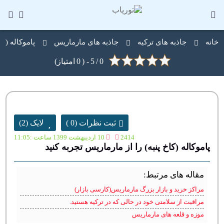
خانه
جاذبه های ترکیه
جاذبه های مارماریس
پاموکاله (کا
0
- (
5
/
0
امتیاز)
ثبت نظرات (0 )
لایک
(
2
)
2414
10 اردیبهشت 1399 ساعت :11:05
پاموکاله (کاخ پنبه) را از مارماریس تجربه کنید
مقاله های مرتبط:
مراکز خرید و بازار بزرگ مارماریس(کارسی بازار)
مراقبت از سلامتی خود در حالی که در ترکیه هستید.
موزه و قلعه های مارماریس