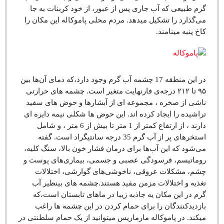
گرم طبیعی که آب جاری پس از عبور، از خود کربنات به جا
می‌گذارد را تشکیل میدهد. مردم محلی پاموکاله این مکان را
کاخ پنبه مینامند.
در این منطقه 17 چشمه آب گرم وجود دارد،که دمای آن‌ها بین
۹۵ تا ۲۱۲ درجه‌ی فارنهایت متغیر است. چشمه های حرارتی
ناشی از صخره ، مجموعه ای از آبشارها و حوض های سفید
تراشیده را ایجاد کرده اند. این حوض ها شکلی نیمه دایره ای
دارند ، از ارتفاع کمتر از 1 متر تا بیش از 6 متر ، و شامل
استخرهای پر از آب گرم 35 درجه سانتیگراد است. گفته
می‌شود که این آب‌ها برای درمان فشار خون بالا، سنگ کلیه،
روماتیسم، فرسودگی عصبی و جسمی، بیماری‌های پوست و
چشم، مشکلات عروقی، ناخوشی‌های گوارشی، اختلالات
تغذیه و اختلالات مزمن مفید هستند.چشمه های بینظیر آب
گرم در این مکان یه جاذبه زیبا در ماهای تابستان است،که
بازدیدکنندگان را برای حمام کردن در این چشمه ها راغب
میکند. در پاموکاله مارماریس میتوانید از یک حمام سلطنتی در