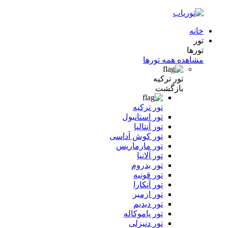
خانه
تور
تورها
مشاهده همه تورها
تور ترکیه
بازگشت
تور ترکیه
تور استانبول
تور آنتالیا
تور کوش آداسی
تور مارماریس
تور آلانیا
تور بدروم
تور قونیه
تور آنکارا
تور ازمیر
تور دیدیم
تور پاموکاله
تور دنیزلی