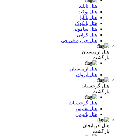
هتل تایلند
هتل پوکت
هتل پاتایا
هتل بانکوک
هتل سامویی
هتل کرابی
هتل جزیره فی فی
هتل ارمنستان
بازگشت
هتل ارمنستان
هتل ایروان
هتل گرجستان
بازگشت
هتل گرجستان
هتل تفلیس
هتل باتومی
هتل آذربایجان
بازگشت