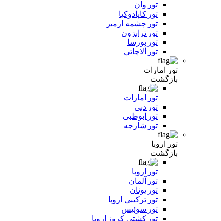
تور وان
تور کاپادوکیا
تور چشمه ازمیر
تور ترابزون
تور بورسا
تور آلاچاتی
تور امارات
بازگشت
تور امارات
تور دبی
تور ابوظبی
تور شارجه
تور اروپا
بازگشت
تور اروپا
تور آلمان
تور یونان
تور ترکیبی اروپا
تور سوئیس
تور کشتی کروز اروپا