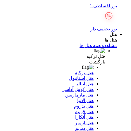
تور اقساطی 1
تور تخفیف دار
هتل
هتل ها
مشاهده همه هتل ها
هتل ترکیه
بازگشت
هتل ترکیه
هتل استانبول
هتل آنتالیا
هتل کوش آداسی
هتل مارماریس
هتل آلانیا
هتل بدروم
هتل قونیه
هتل آنکارا
هتل ازمیر
هتل دیدیم