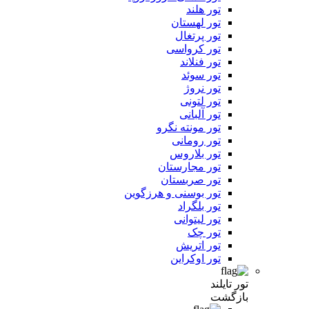
تور هلند
تور لهستان
تور پرتغال
تور کرواسی
تور فنلاند
تور سوئد
تور نروژ
تور لتونی
تور آلبانی
تور مونته نگرو
تور رومانی
تور بلاروس
تور مجارستان
تور صربستان
تور بوسنی و هرزگوین
تور بلگراد
تور لیتوانی
تور چک
تور اتریش
تور اوکراین
تور تایلند
بازگشت