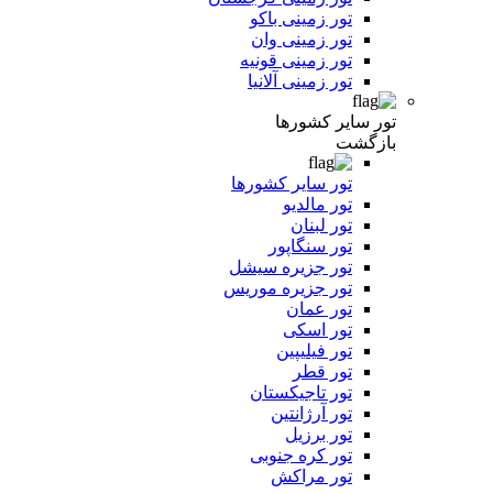
تور زمینی باکو
تور زمینی وان
تور زمینی قونیه
تور زمینی آلانیا
تور سایر کشورها
بازگشت
تور سایر کشورها
تور مالدیو
تور لبنان
تور سنگاپور
تور جزیره سیشل
تور جزیره موریس
تور عمان
تور اسکی
تور فیلیپین
تور قطر
تور تاجیکستان
تور آرژانتین
تور برزیل
تور کره جنوبی
تور مراکش