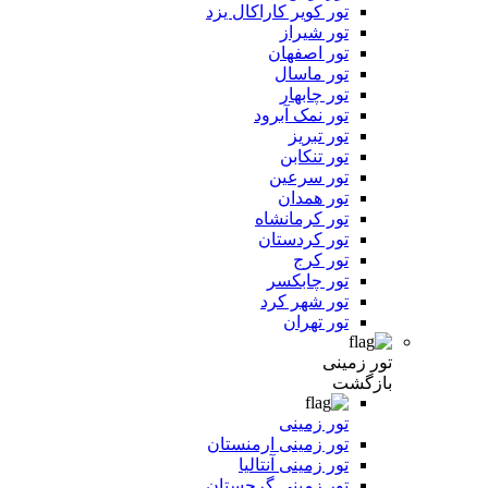
تور کویر کاراکال یزد
تور شیراز
تور اصفهان
تور ماسال
تور چابهار
تور نمک آبرود
تور تبریز
تور تنکابن
تور سرعین
تور همدان
تور کرمانشاه
تور کردستان
تور کرج
تور چابکسر
تور شهر کرد
تور تهران
تور زمینی
بازگشت
تور زمینی
تور زمینی ارمنستان
تور زمینی آنتالیا
تور زمینی گرجستان