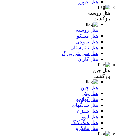
هتل جیپور
هتل روسیه
بازگشت
هتل روسیه
هتل مسکو
هتل سوچی
هتل تاتارستان
هتل سن پترزبورگ
هتل کازان
هتل چین
بازگشت
هتل چین
هتل پکن
هتل گوانجو
هتل شانگهای
هتل شنزن
هتل ایوو
هتل هنگ کنگ
هتل هانگژو