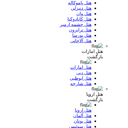
هتل پاموکاله
هتل دنیزلی
هتل وان
هتل کاپادوکیا
هتل چشمه ازمیر
هتل ترابزون
هتل بورسا
هتل آلاچاتی
هتل امارات
بازگشت
هتل امارات
هتل دبی
هتل ابوظبی
هتل شارجه
هتل اروپا
بازگشت
هتل اروپا
هتل آلمان
هتل یونان
هتل سوئیس