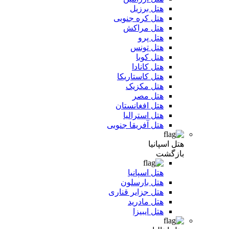
هتل برزیل
هتل کره جنوبی
هتل مراکش
هتل پرو
هتل تونس
هتل کوبا
هتل کانادا
هتل کاستاریکا
هتل مکزیک
هتل مصر
هتل افغانستان
هتل استرالیا
هتل آفریقا جنوبی
هتل اسپانیا
بازگشت
هتل اسپانیا
هتل بارسلون
هتل جزایر قناری
هتل مادرید
هتل ایبیزا