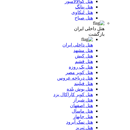
هتل کوالالامپور
هتل پنانگ
هتل لنکاوی
هتل صباح
هتل داخلی ایران
بازگشت
هتل داخلی ایران
هتل مشهد
هتل کیش
هتل قشم
هتل یک روزه
هتل کویر مصر
هتل دریاچه عروس
هتل فیلبند
هتل یوش بلده
هتل کویر کاراکال یزد
هتل شیراز
هتل اصفهان
هتل ماسال
هتل چابهار
هتل نمک آبرود
هتل تبریز