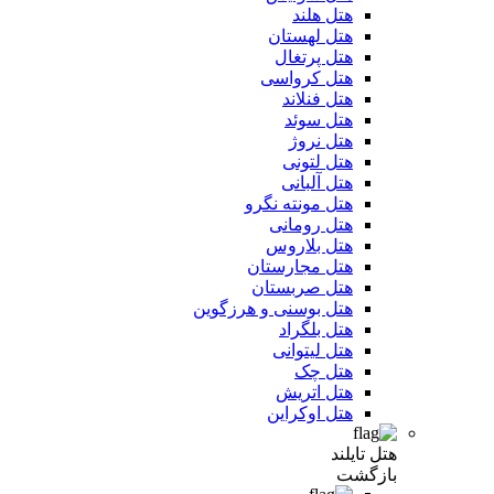
هتل هلند
هتل لهستان
هتل پرتغال
هتل کرواسی
هتل فنلاند
هتل سوئد
هتل نروژ
هتل لتونی
هتل آلبانی
هتل مونته نگرو
هتل رومانی
هتل بلاروس
هتل مجارستان
هتل صربستان
هتل بوسنی و هرزگوین
هتل بلگراد
هتل لیتوانی
هتل چک
هتل اتریش
هتل اوکراین
هتل تایلند
بازگشت