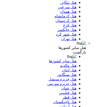
هتل تنکابن
هتل سرعین
هتل همدان
هتل کرمانشاه
هتل کردستان
هتل کرج
هتل چابکسر
هتل شهر کرد
هتل تهران
هتل سایر کشورها
بازگشت
هتل سایر کشورها
هتل مالدیو
هتل لبنان
هتل سنگاپور
هتل جزیره سیشل
هتل جزیره موریس
هتل عمان
هتل فیلیپین
هتل قطر
هتل تاجیکستان
هتل آرژانتین