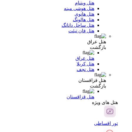
هتل ویتنام
هتل هوشی مینه
هتل هانوی
هتل هالونگ
هتل ساحل دانانگ
هتل فان تیئت
هتل عراق
بازگشت
هتل عراق
هتل کربلا
هتل نجف
هتل قزاقستان
بازگشت
هتل قزاقستان
هتل های ویژه
تور اقساطی