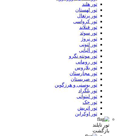
تور هلند
تور لهستان
تور پرتغال
تور کرواسی
تور فنلاند
تور سوئد
تور نروژ
تور لتونی
تور آلبانی
تور مونته نگرو
تور رومانی
تور بلاروس
تور مجارستان
تور صربستان
تور بوسنی و هرزگوین
تور بلگراد
تور لیتوانی
تور چک
تور اتریش
تور اوکراین
تور تایلند
بازگشت