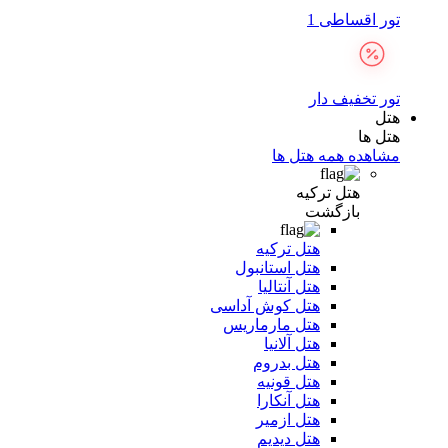
تور اقساطی 1
تور تخفیف دار
هتل
هتل ها
مشاهده همه هتل ها
هتل ترکیه
بازگشت
هتل ترکیه
هتل استانبول
هتل آنتالیا
هتل کوش آداسی
هتل مارماریس
هتل آلانیا
هتل بدروم
هتل قونیه
هتل آنکارا
هتل ازمیر
هتل دیدیم