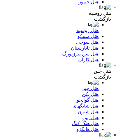
هتل جیپور
هتل روسیه
بازگشت
هتل روسیه
هتل مسکو
هتل سوچی
هتل تاتارستان
هتل سن پترزبورگ
هتل کازان
هتل چین
بازگشت
هتل چین
هتل پکن
هتل گوانجو
هتل شانگهای
هتل شنزن
هتل ایوو
هتل هنگ کنگ
هتل هانگژو