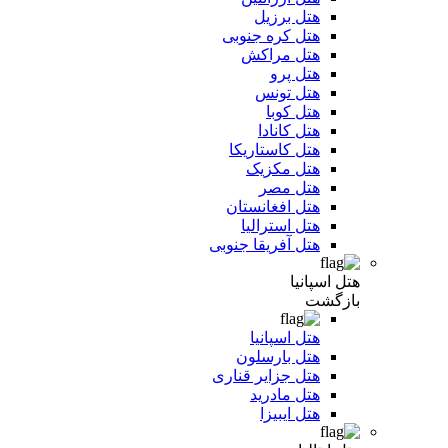
هتل برزیل
هتل کره جنوبی
هتل مراکش
هتل پرو
هتل تونس
هتل کوبا
هتل کانادا
هتل کاستاریکا
هتل مکزیک
هتل مصر
هتل افغانستان
هتل استرالیا
هتل آفریقا جنوبی
هتل اسپانیا
بازگشت
هتل اسپانیا
هتل بارسلون
هتل جزایر قناری
هتل مادرید
هتل ایبیزا