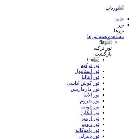
خانه
تور
تورها
مشاهده همه تورها
تور ترکیه
بازگشت
تور ترکیه
تور استانبول
تور آنتالیا
تور کوش آداسی
تور مارماریس
تور آلانیا
تور بدروم
تور قونیه
تور آنکارا
تور ازمیر
تور دیدیم
تور پاموکاله
تور دنیزلی