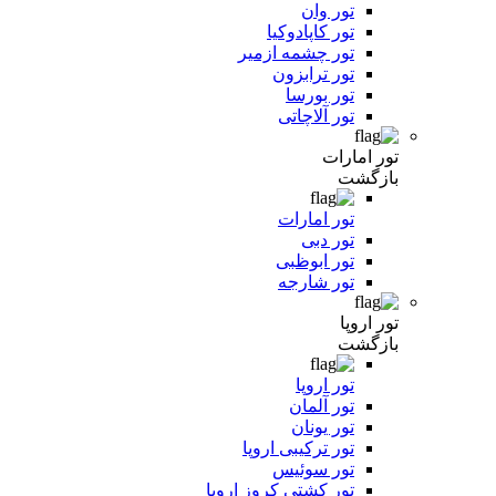
تور وان
تور کاپادوکیا
تور چشمه ازمیر
تور ترابزون
تور بورسا
تور آلاچاتی
تور امارات
بازگشت
تور امارات
تور دبی
تور ابوظبی
تور شارجه
تور اروپا
بازگشت
تور اروپا
تور آلمان
تور یونان
تور ترکیبی اروپا
تور سوئیس
تور کشتی کروز اروپا