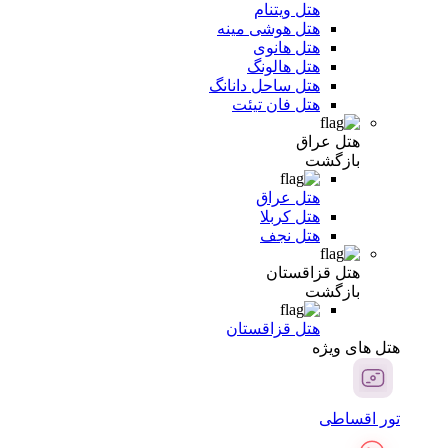
هتل ویتنام
هتل هوشی مینه
هتل هانوی
هتل هالونگ
هتل ساحل دانانگ
هتل فان تیئت
هتل عراق
بازگشت
هتل عراق
هتل کربلا
هتل نجف
هتل قزاقستان
بازگشت
هتل قزاقستان
هتل های ویژه
تور اقساطی