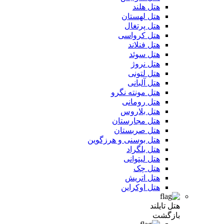
هتل هلند
هتل لهستان
هتل پرتغال
هتل کرواسی
هتل فنلاند
هتل سوئد
هتل نروژ
هتل لتونی
هتل آلبانی
هتل مونته نگرو
هتل رومانی
هتل بلاروس
هتل مجارستان
هتل صربستان
هتل بوسنی و هرزگوین
هتل بلگراد
هتل لیتوانی
هتل چک
هتل اتریش
هتل اوکراین
هتل تایلند
بازگشت