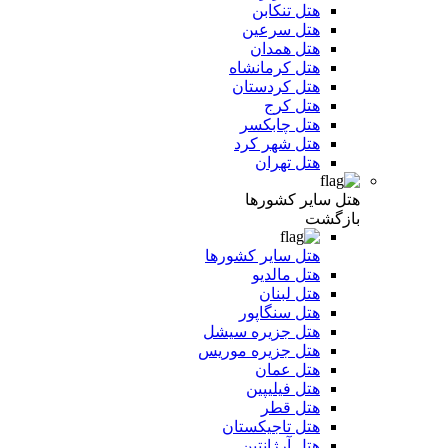
هتل تنکابن
هتل سرعین
هتل همدان
هتل کرمانشاه
هتل کردستان
هتل کرج
هتل چابکسر
هتل شهر کرد
هتل تهران
هتل سایر کشورها
بازگشت
هتل سایر کشورها
هتل مالدیو
هتل لبنان
هتل سنگاپور
هتل جزیره سیشل
هتل جزیره موریس
هتل عمان
هتل فیلیپین
هتل قطر
هتل تاجیکستان
هتل آرژانتین