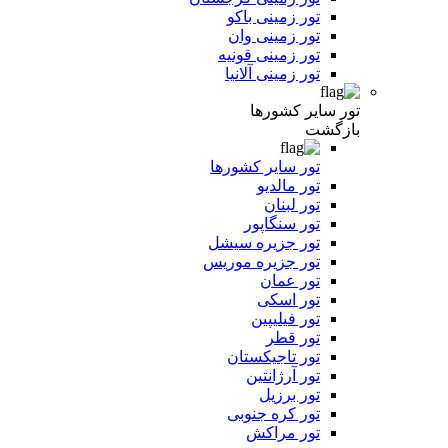
تور زمینی باکو
تور زمینی وان
تور زمینی قونیه
تور زمینی آلانیا
تور سایر کشورها
بازگشت
تور سایر کشورها
تور مالدیو
تور لبنان
تور سنگاپور
تور جزیره سیشل
تور جزیره موریس
تور عمان
تور اسکی
تور فیلیپین
تور قطر
تور تاجیکستان
تور آرژانتین
تور برزیل
تور کره جنوبی
تور مراکش