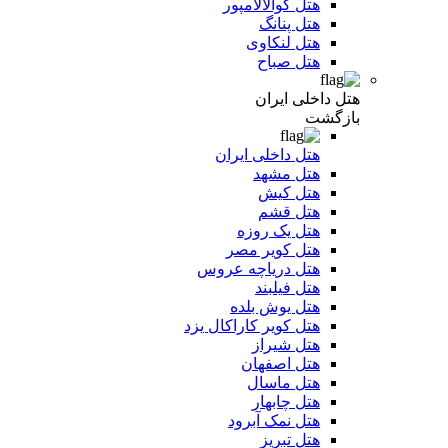
هتل کوالالامپور
هتل پنانگ
هتل لنکاوی
هتل صباح
هتل داخلی ایران
بازگشت
هتل داخلی ایران
هتل مشهد
هتل کیش
هتل قشم
هتل یک روزه
هتل کویر مصر
هتل دریاچه عروس
هتل فیلبند
هتل یوش بلده
هتل کویر کاراکال یزد
هتل شیراز
هتل اصفهان
هتل ماسال
هتل چابهار
هتل نمک آبرود
هتل تبریز