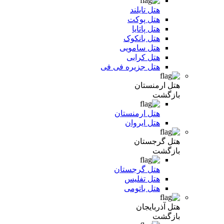
هتل تایلند
هتل پوکت
هتل پاتایا
هتل بانکوک
هتل سامویی
هتل کرابی
هتل جزیره فی فی
هتل ارمنستان
بازگشت
هتل ارمنستان
هتل ایروان
هتل گرجستان
بازگشت
هتل گرجستان
هتل تفلیس
هتل باتومی
هتل آذربایجان
بازگشت