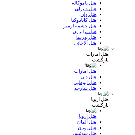
هتل پاموکاله
هتل دنیزلی
هتل وان
هتل کاپادوکیا
هتل چشمه ازمیر
هتل ترابزون
هتل بورسا
هتل آلاچاتی
هتل امارات
بازگشت
هتل امارات
هتل دبی
هتل ابوظبی
هتل شارجه
هتل اروپا
بازگشت
هتل اروپا
هتل آلمان
هتل یونان
هتل سوئیس