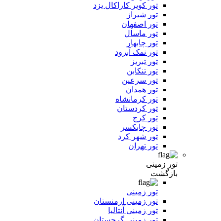
تور کویر کاراکال یزد
تور شیراز
تور اصفهان
تور ماسال
تور چابهار
تور نمک آبرود
تور تبریز
تور تنکابن
تور سرعین
تور همدان
تور کرمانشاه
تور کردستان
تور کرج
تور چابکسر
تور شهر کرد
تور تهران
تور زمینی
بازگشت
تور زمینی
تور زمینی ارمنستان
تور زمینی آنتالیا
تور زمینی گرجستان