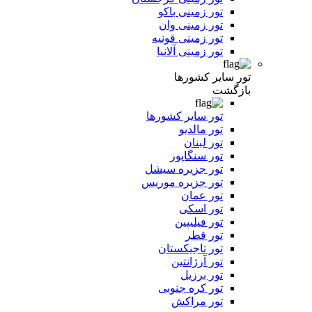
تور زمینی باکو
تور زمینی وان
تور زمینی قونیه
تور زمینی آلانیا
تور سایر کشورها
بازگشت
تور سایر کشورها
تور مالدیو
تور لبنان
تور سنگاپور
تور جزیره سیشل
تور جزیره موریس
تور عمان
تور اسکی
تور فیلیپین
تور قطر
تور تاجیکستان
تور آرژانتین
تور برزیل
تور کره جنوبی
تور مراکش