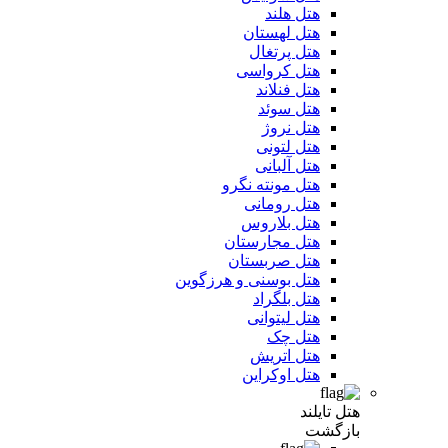
هتل هلند
هتل لهستان
هتل پرتغال
هتل کرواسی
هتل فنلاند
هتل سوئد
هتل نروژ
هتل لتونی
هتل آلبانی
هتل مونته نگرو
هتل رومانی
هتل بلاروس
هتل مجارستان
هتل صربستان
هتل بوسنی و هرزگوین
هتل بلگراد
هتل لیتوانی
هتل چک
هتل اتریش
هتل اوکراین
هتل تایلند
بازگشت