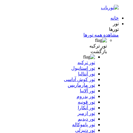
خانه
تور
تورها
مشاهده همه تورها
تور ترکیه
بازگشت
تور ترکیه
تور استانبول
تور آنتالیا
تور کوش آداسی
تور مارماریس
تور آلانیا
تور بدروم
تور قونیه
تور آنکارا
تور ازمیر
تور دیدیم
تور پاموکاله
تور دنیزلی