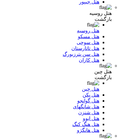
هتل جیپور
هتل روسیه
بازگشت
هتل روسیه
هتل مسکو
هتل سوچی
هتل تاتارستان
هتل سن پترزبورگ
هتل کازان
هتل چین
بازگشت
هتل چین
هتل پکن
هتل گوانجو
هتل شانگهای
هتل شنزن
هتل ایوو
هتل هنگ کنگ
هتل هانگژو