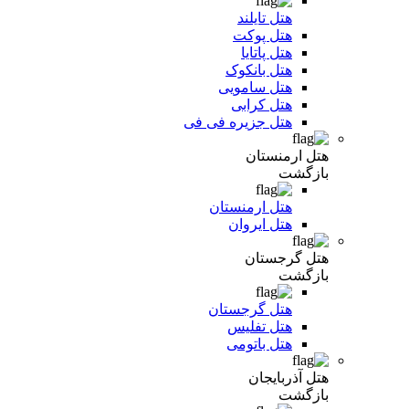
هتل تایلند
هتل پوکت
هتل پاتایا
هتل بانکوک
هتل سامویی
هتل کرابی
هتل جزیره فی فی
هتل ارمنستان
بازگشت
هتل ارمنستان
هتل ایروان
هتل گرجستان
بازگشت
هتل گرجستان
هتل تفلیس
هتل باتومی
هتل آذربایجان
بازگشت