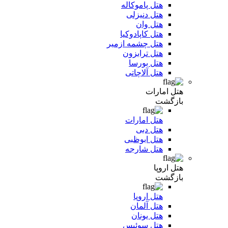
هتل پاموکاله
هتل دنیزلی
هتل وان
هتل کاپادوکیا
هتل چشمه ازمیر
هتل ترابزون
هتل بورسا
هتل آلاچاتی
هتل امارات
بازگشت
هتل امارات
هتل دبی
هتل ابوظبی
هتل شارجه
هتل اروپا
بازگشت
هتل اروپا
هتل آلمان
هتل یونان
هتل سوئیس