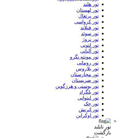
تور هلند
تور لهستان
تور پرتغال
تور کرواسی
تور فنلاند
تور سوئد
تور نروژ
تور لتونی
تور آلبانی
تور مونته نگرو
تور رومانی
تور بلاروس
تور مجارستان
تور صربستان
تور بوسنی و هرزگوین
تور بلگراد
تور لیتوانی
تور چک
تور اتریش
تور اوکراین
تور تایلند
بازگشت