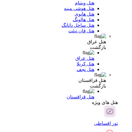
هتل ویتنام
هتل هوشی مینه
هتل هانوی
هتل هالونگ
هتل ساحل دانانگ
هتل فان تیئت
هتل عراق
بازگشت
هتل عراق
هتل کربلا
هتل نجف
هتل قزاقستان
بازگشت
هتل قزاقستان
هتل های ویژه
تور اقساطی