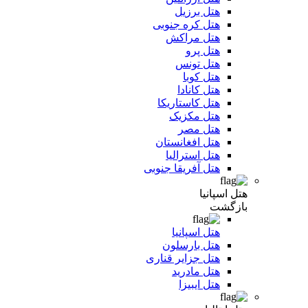
هتل برزیل
هتل کره جنوبی
هتل مراکش
هتل پرو
هتل تونس
هتل کوبا
هتل کانادا
هتل کاستاریکا
هتل مکزیک
هتل مصر
هتل افغانستان
هتل استرالیا
هتل آفریقا جنوبی
هتل اسپانیا
بازگشت
هتل اسپانیا
هتل بارسلون
هتل جزایر قناری
هتل مادرید
هتل ایبیزا