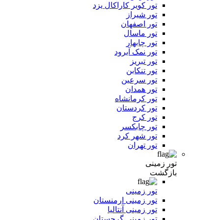
تور کویر کاراکال یزد
تور شیراز
تور اصفهان
تور ماسال
تور چابهار
تور نمک آبرود
تور تبریز
تور تنکابن
تور سرعین
تور همدان
تور کرمانشاه
تور کردستان
تور کرج
تور چابکسر
تور شهر کرد
تور تهران
تور زمینی
بازگشت
تور زمینی
تور زمینی ارمنستان
تور زمینی آنتالیا
تور زمینی گرجستان