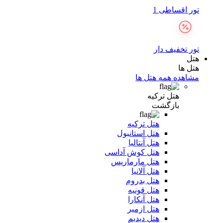
تور اقساطی 1
تور تخفیف دار
هتل
هتل ها
مشاهده همه هتل ها
هتل ترکیه
بازگشت
هتل ترکیه
هتل استانبول
هتل آنتالیا
هتل کوش آداسی
هتل مارماریس
هتل آلانیا
هتل بدروم
هتل قونیه
هتل آنکارا
هتل ازمیر
هتل دیدیم