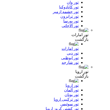
تور وان
تور کاپادوکیا
تور چشمه ازمیر
تور ترابزون
تور بورسا
تور آلاچاتی
تور امارات
بازگشت
تور امارات
تور دبی
تور ابوظبی
تور شارجه
تور اروپا
بازگشت
تور اروپا
تور آلمان
تور یونان
تور ترکیبی اروپا
تور سوئیس
تور کشتی کروز اروپا