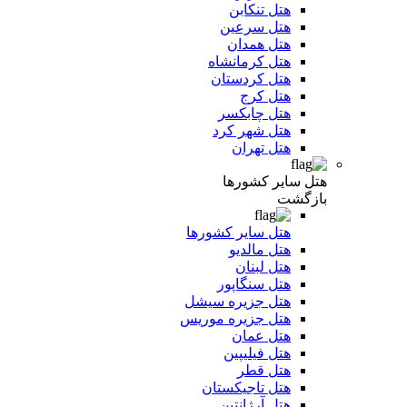
هتل تنکابن
هتل سرعین
هتل همدان
هتل کرمانشاه
هتل کردستان
هتل کرج
هتل چابکسر
هتل شهر کرد
هتل تهران
هتل سایر کشورها
بازگشت
هتل سایر کشورها
هتل مالدیو
هتل لبنان
هتل سنگاپور
هتل جزیره سیشل
هتل جزیره موریس
هتل عمان
هتل فیلیپین
هتل قطر
هتل تاجیکستان
هتل آرژانتین