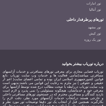
تور امارات
تور آنتالیا
تورهای پرطرفدار داخلی
هتل النا وارنا بلغارستان
Elena Hotel Varna
تور مشهد
تور کیش
تور یک روزه
درباره توریاب بیشتر بخوانید
هتل شیپکا وارنا بلغارستان
Hotel Shipka Varna
توریاب فضایی مجازی برای معرفی تورهای مسافرتی و خدمات آژانسهای
مسافرتی میباشد(تمامی فعالیت ها و خدمات وب سایت توریاب ،تابع
قوانین کشورجمهوری اسلامی ایران بوده و تمامی اعضای سایت( اعم از
حقیقی و حقوقی ) نیز ملزم به رعایت این قوانین می باشند-بدیهی است
وب سایت توریاب دررابطه با صحت مطالب درج شده توسط آژانسها برای
معرفی خود و خدماتشان، هیچگونه مسئولیتی را نمی پذیرد و لازم است
بازدید کنندگان و مسافرین محترم که در جستجوی تورهای مسافرتی داخلی
و خارجی هستند درانتخاب خدمات آژانسهای مورد نظر، دقت لازم را
بکارگیرند. همچنین قبل از انتخاب یک تور دقیقا توضیحات تور مورد نظر و
قیمت تور و زمان پرواز را با تلفن درج شده آژانس مسافرتی مورد نظر که