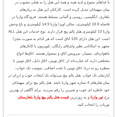
با غذا‌های متنوع و لذیذ همه و همه این هتل را به هتلی مجبوب در
میان میهمانان تبدیل کرده است. کارکنان این هتل به زبان‌های
بلغاری، انگلیسی، روسی و آلمانی مسلط هستند. فرودگاه وارنا در
فاصله 18.8 کیلومتری، سالن اوپرا وارنا 14.9 کیلومتری و باغ وحش
وارنا 13 کیلومتری هتل پالم بیچ قرار دارند. نوع خدمات این هتل ALL
است. این هتل دارای 120 اتاق است که هر کدام به صورت مجزا
مجهز به امکاناتی نظیر وای‌فای رایگان، تلویزیون با کانال‌های
ماهواره‌ای، مینیبار، سرویس اتاق و سشوار هستند. اتاق‌ها انواع
مختلفی دارند که عبارت‌اند از: اتاق تویین، اتاق دابل، اتاق تویین با
منظره رو به دریا، اتاق تویین با تخت اضافی، سوئیت تک خواب،
آپارتمان تک خواب. هتل پالم بیچ می‌تواند یک انتخاب خوب و ارزان در
میان هتل‌های 4 ستاره شهر وارنا باشد. هتل پالم بیچ برای میهمانان
خود خاطره ‌ای خوب و شیرین را رقم می‌زند. برای آگاهی از بهترین
نرخ
تور وارنا
و به روزترین
قیمت هتل پالم بیچ وارنا بلغارستان
توریاب را انتخاب کنید.