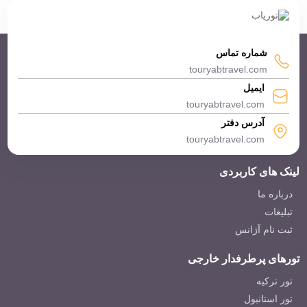
شماره تماس
touryabtravel.com
ایمیل
هتل پالم بیچ وارنا بلغارستان
touryabtravel.com
Palm Beach Hotel Varna
آدرس دفتر
touryabtravel.com
لینک های کاربردی
درباره ما
تبلیغات
ثبت نام آژانس
هتل اسمارتلاین آرنا مار وارنا بلغارستان
Smartline Arena Mar Hotel
تورهای پرطرفدار خارجی
تور ترکیه
تور استانبول