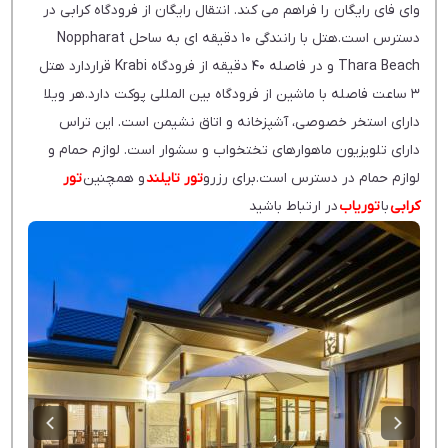
وای فای رایگان را فراهم می کند. انتقال رایگان از فرودگاه کرابی در
دسترس است.هتل با رانندگی 10 دقیقه ای به ساحل Noppharat
Thara Beach و در فاصله 40 دقیقه از فرودگاه Krabi قراردارد هتل
3 ساعت فاصله با ماشین از فرودگاه بین المللی پوکت دارد.هر ویلا
دارای استخر خصوصی، آشپزخانه و اتاق نشیمن است. این تراس
دارای تلویزیون ماهوارهای تختخواب و سشوار است. لوازم حمام و
لوازم حمام در دسترس است.برای رزرو
تور تایلند
و همچنین
تور
کرابی
با
توریاب
در ارتباط باشید