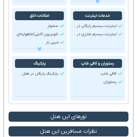
خشکشویی
ترانسفر فرودگاهی
خدمات اینترنت
امکانات اتاق
اتاق خانوادگی
اینترنت بیسیم رایگان در لابی
سشوار
پذیرش ۲۴ ساعته
اینترنت بیسیم شارژی در لابی
تلویزیون کابلی/ماهواره‌ای
کافی نت
مینی بار
دوربین مدار بسته در داخل هتل
تهویه مطبوع
بالکن آفتاب گیر
رستوران و کافی شاپ
پارکینگ
صبحانه در اتاق
کافی شاپ
پارکینگ رایگان در هتل
گاوصندوق
رستوران
بطری آب
یخچال
دستمال توالت
حوله رایگان در اتاق
تورهای این هتل
خدمات ماساژ در اتاق
میز اتو
نظرات مسافرین این هتل