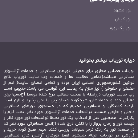
تور مشهد
تور کیش
تور یک روزه
هتل شل سی کرابی تایلند
The ShellSea Krabi
درباره توریاب بیشتر بخوانید
توریاب فضایی مجازی برای معرفی تورهای مسافرتی و خدمات آژانسهای
مسافرتی میباشد(تمامی فعالیت ها و خدمات وب سایت توریاب ،تابع
قوانین کشورجمهوری اسلامی ایران بوده و تمامی اعضای سایت( اعم از
حقیقی و حقوقی ) نیز ملزم به رعایت این قوانین می باشند-بدیهی است
وب سایت توریاب دررابطه با صحت مطالب درج شده توسط آژانسها برای
معرفی خود و خدماتشان، هیچگونه مسئولیتی را نمی پذیرد و لازم است
بازدید کنندگان و مسافرین محترم که در جستجوی تورهای مسافرتی
داخلی و خارجی هستند درانتخاب خدمات آژانسهای مورد نظر، دقت لازم را
بکارگیرند. همچنین قبل از انتخاب یک تور دقیقا توضیحات تور مورد نظر و
قیمت تور و زمان پرواز را با تلفن درج شده آژانس مسافرتی مورد نظر که
در صفحه تور به رنگ قرمز میباشد بررسی کنند. مهم: هیچ گونه خرید و
فروشی در توریاب انجام نمیشود فقط تورهای آژانس های مسافرتی