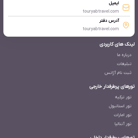
ایمیل
هتل دیوانا ریزورت کرابی تایلند
touryabtravel.com
Deevana Krabi Resort
آدرس دفتر
touryabtravel.com
لینک های کاربردی
درباره ما
تبلیغات
هتل توبکاک کرابی تایلند
The Tubkaak Krabi Boutique Resort
ثبت نام آژانس
تورهای پرطرفدار خارجی
تور ترکیه
تور استانبول
تور امارات
تور آنتالیا
هتل ویلا پیمن بوری کرابی تایلند
Villa Pimann Buri Pool Villas Ao Nang Krabi
تورهای پرطرفدار داخلی