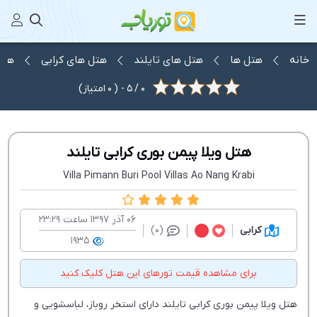
خانه
هتل ها
هتل های تایلند
هتل های کرابی
هتل 
0
/
5
- (
0
امتیاز)
هتل ویلا پیمن بوری کرابی تایلند
Villa Pimann Buri Pool Villas Ao Nang Krabi
06 آذر 1397 ساعت 23:29
کرابی
(0)
1935
برای مشاهده قیمت تورهای این هتل کلیک کنید
هتل ویلا پیمن بوری کرابی تایلند دارای استخر روباز، لباسشویی و