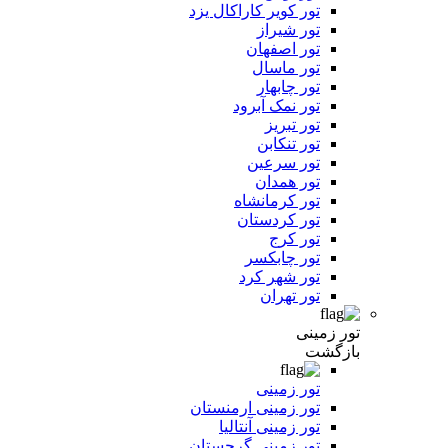
تور کویر کاراکال یزد
تور شیراز
تور اصفهان
تور ماسال
تور چابهار
تور نمک آبرود
تور تبریز
تور تنکابن
تور سرعین
تور همدان
تور کرمانشاه
تور کردستان
تور کرج
تور چابکسر
تور شهر کرد
تور تهران
تور زمینی
بازگشت
تور زمینی
تور زمینی ارمنستان
تور زمینی آنتالیا
تور زمینی گرجستان