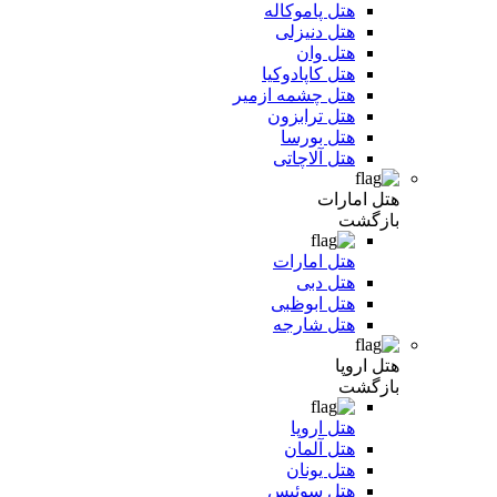
هتل پاموکاله
هتل دنیزلی
هتل وان
هتل کاپادوکیا
هتل چشمه ازمیر
هتل ترابزون
هتل بورسا
هتل آلاچاتی
هتل امارات
بازگشت
هتل امارات
هتل دبی
هتل ابوظبی
هتل شارجه
هتل اروپا
بازگشت
هتل اروپا
هتل آلمان
هتل یونان
هتل سوئیس