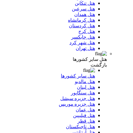
هتل تنکابن
هتل سرعین
هتل همدان
هتل کرمانشاه
هتل کردستان
هتل کرج
هتل چابکسر
هتل شهر کرد
هتل تهران
هتل سایر کشورها
بازگشت
هتل سایر کشورها
هتل مالدیو
هتل لبنان
هتل سنگاپور
هتل جزیره سیشل
هتل جزیره موریس
هتل عمان
هتل فیلیپین
هتل قطر
هتل تاجیکستان
هتل آرژانتین