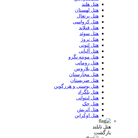
هتل هلند
هتل لهستان
هتل پرتغال
هتل کرواسی
هتل فنلاند
هتل سوئد
هتل نروژ
هتل لتونی
هتل آلبانی
هتل مونته نگرو
هتل رومانی
هتل بلاروس
هتل مجارستان
هتل صربستان
هتل بوسنی و هرزگوین
هتل بلگراد
هتل لیتوانی
هتل چک
هتل اتریش
هتل اوکراین
هتل تایلند
بازگشت