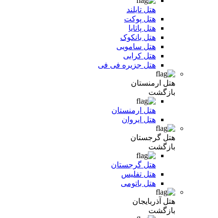
هتل تایلند
هتل پوکت
هتل پاتایا
هتل بانکوک
هتل سامویی
هتل کرابی
هتل جزیره فی فی
هتل ارمنستان
بازگشت
هتل ارمنستان
هتل ایروان
هتل گرجستان
بازگشت
هتل گرجستان
هتل تفلیس
هتل باتومی
هتل آذربایجان
بازگشت