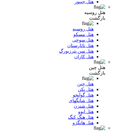
هتل جیپور
هتل روسیه
بازگشت
هتل روسیه
هتل مسکو
هتل سوچی
هتل تاتارستان
هتل سن پترزبورگ
هتل کازان
هتل چین
بازگشت
هتل چین
هتل پکن
هتل گوانجو
هتل شانگهای
هتل شنزن
هتل ایوو
هتل هنگ کنگ
هتل هانگژو