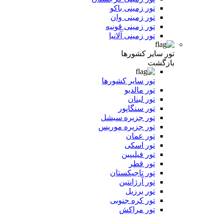
تور زمینی باکو
تور زمینی وان
تور زمینی قونیه
تور زمینی آلانیا
تور سایر کشورها
بازگشت
تور سایر کشورها
تور مالدیو
تور لبنان
تور سنگاپور
تور جزیره سیشل
تور جزیره موریس
تور عمان
تور اسکی
تور فیلیپین
تور قطر
تور تاجیکستان
تور آرژانتین
تور برزیل
تور کره جنوبی
تور مراکش