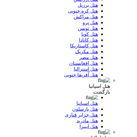
هتل برزیل
هتل کره جنوبی
هتل مراکش
هتل پرو
هتل تونس
هتل کوبا
هتل کانادا
هتل کاستاریکا
هتل مکزیک
هتل مصر
هتل افغانستان
هتل استرالیا
هتل آفریقا جنوبی
هتل اسپانیا
بازگشت
هتل اسپانیا
هتل بارسلون
هتل جزایر قناری
هتل مادرید
هتل ایبیزا