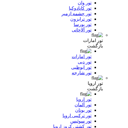
تور وان
تور کاپادوکیا
تور چشمه ازمیر
تور ترابزون
تور بورسا
تور آلاچاتی
تور امارات
بازگشت
تور امارات
تور دبی
تور ابوظبی
تور شارجه
تور اروپا
بازگشت
تور اروپا
تور آلمان
تور یونان
تور ترکیبی اروپا
تور سوئیس
تور کشتی کروز اروپا