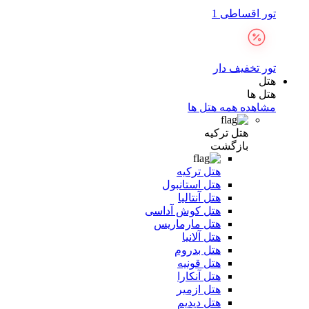
تور اقساطی 1
تور تخفیف دار
هتل
هتل ها
مشاهده همه هتل ها
هتل ترکیه
بازگشت
هتل ترکیه
هتل استانبول
هتل آنتالیا
هتل کوش آداسی
هتل مارماریس
هتل آلانیا
هتل بدروم
هتل قونیه
هتل آنکارا
هتل ازمیر
هتل دیدیم