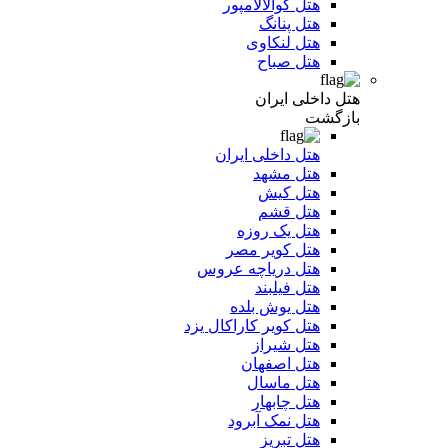
هتل کوالالامپور
هتل پنانگ
هتل لنکاوی
هتل صباح
هتل داخلی ایران
بازگشت
هتل داخلی ایران
هتل مشهد
هتل کیش
هتل قشم
هتل یک روزه
هتل کویر مصر
هتل دریاچه عروس
هتل فیلبند
هتل یوش بلده
هتل کویر کاراکال یزد
هتل شیراز
هتل اصفهان
هتل ماسال
هتل چابهار
هتل نمک آبرود
هتل تبریز