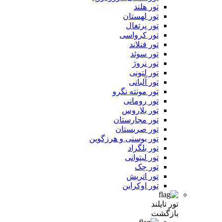
تور هلند
تور لهستان
تور پرتغال
تور کرواسی
تور فنلاند
تور سوئد
تور نروژ
تور لتونی
تور آلبانی
تور مونته نگرو
تور رومانی
تور بلاروس
تور مجارستان
تور صربستان
تور بوسنی و هرزگوین
تور بلگراد
تور لیتوانی
تور چک
تور اتریش
تور اوکراین
تور تایلند
بازگشت