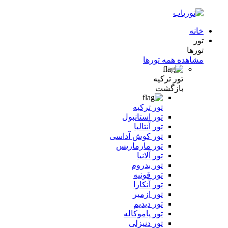
خانه
تور
تورها
مشاهده همه تورها
تور ترکیه
بازگشت
تور ترکیه
تور استانبول
تور آنتالیا
تور کوش آداسی
تور مارماریس
تور آلانیا
تور بدروم
تور قونیه
تور آنکارا
تور ازمیر
تور دیدیم
تور پاموکاله
تور دنیزلی