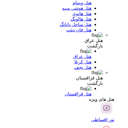
هتل ویتنام
هتل هوشی مینه
هتل هانوی
هتل هالونگ
هتل ساحل دانانگ
هتل فان تیئت
هتل عراق
بازگشت
هتل عراق
هتل کربلا
هتل نجف
هتل قزاقستان
بازگشت
هتل قزاقستان
هتل های ویژه
تور اقساطی