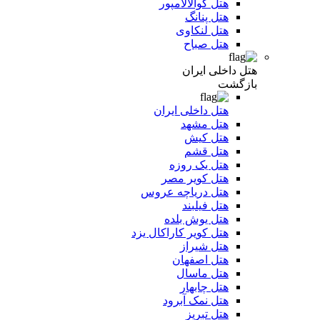
هتل کوالالامپور
هتل پنانگ
هتل لنکاوی
هتل صباح
هتل داخلی ایران
بازگشت
هتل داخلی ایران
هتل مشهد
هتل کیش
هتل قشم
هتل یک روزه
هتل کویر مصر
هتل دریاچه عروس
هتل فیلبند
هتل یوش بلده
هتل کویر کاراکال یزد
هتل شیراز
هتل اصفهان
هتل ماسال
هتل چابهار
هتل نمک آبرود
هتل تبریز