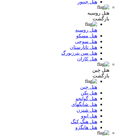
هتل جیپور
هتل روسیه
بازگشت
هتل روسیه
هتل مسکو
هتل سوچی
هتل تاتارستان
هتل سن پترزبورگ
هتل کازان
هتل چین
بازگشت
هتل چین
هتل پکن
هتل گوانجو
هتل شانگهای
هتل شنزن
هتل ایوو
هتل هنگ کنگ
هتل هانگژو