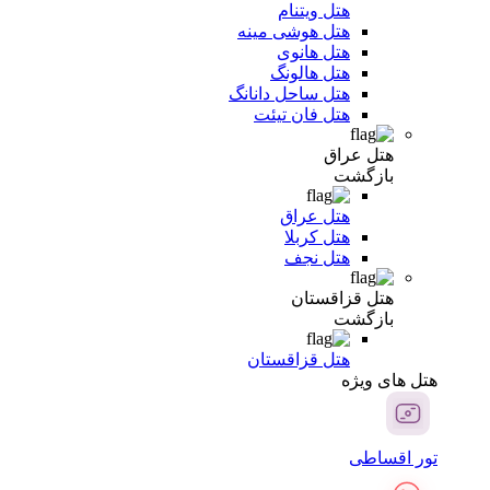
هتل ویتنام
هتل هوشی مینه
هتل هانوی
هتل هالونگ
هتل ساحل دانانگ
هتل فان تیئت
هتل عراق
بازگشت
هتل عراق
هتل کربلا
هتل نجف
هتل قزاقستان
بازگشت
هتل قزاقستان
هتل های ویژه
تور اقساطی