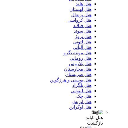
هتل هلند
هتل لهستان
هتل پرتغال
هتل کرواسی
هتل فنلاند
هتل سوئد
هتل نروژ
هتل لتونی
هتل آلبانی
هتل مونته نگرو
هتل رومانی
هتل بلاروس
هتل مجارستان
هتل صربستان
هتل بوسنی و هرزگوین
هتل بلگراد
هتل لیتوانی
هتل چک
هتل اتریش
هتل اوکراین
هتل تایلند
بازگشت