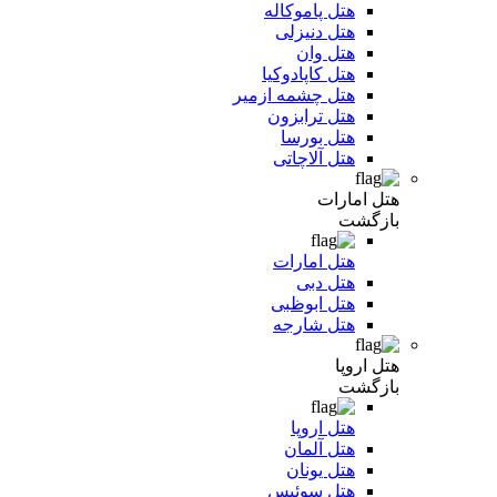
هتل پاموکاله
هتل دنیزلی
هتل وان
هتل کاپادوکیا
هتل چشمه ازمیر
هتل ترابزون
هتل بورسا
هتل آلاچاتی
هتل امارات
بازگشت
هتل امارات
هتل دبی
هتل ابوظبی
هتل شارجه
هتل اروپا
بازگشت
هتل اروپا
هتل آلمان
هتل یونان
هتل سوئیس