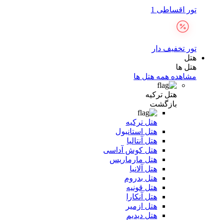
تور اقساطی 1
تور تخفیف دار
هتل
هتل ها
مشاهده همه هتل ها
هتل ترکیه
بازگشت
هتل ترکیه
هتل استانبول
هتل آنتالیا
هتل کوش آداسی
هتل مارماریس
هتل آلانیا
هتل بدروم
هتل قونیه
هتل آنکارا
هتل ازمیر
هتل دیدیم