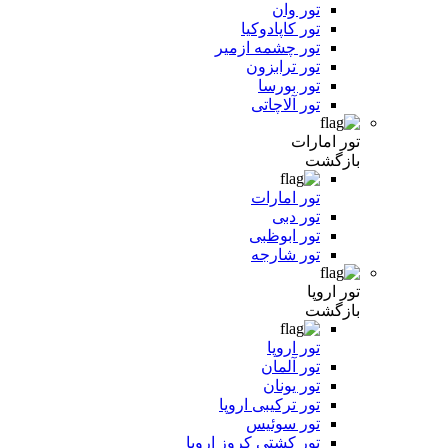
تور وان
تور کاپادوکیا
تور چشمه ازمیر
تور ترابزون
تور بورسا
تور آلاچاتی
تور امارات
بازگشت
تور امارات
تور دبی
تور ابوظبی
تور شارجه
تور اروپا
بازگشت
تور اروپا
تور آلمان
تور یونان
تور ترکیبی اروپا
تور سوئیس
تور کشتی کروز اروپا