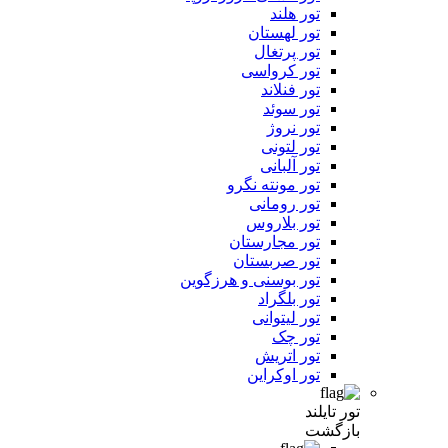
تور هلند
تور لهستان
تور پرتغال
تور کرواسی
تور فنلاند
تور سوئد
تور نروژ
تور لتونی
تور آلبانی
تور مونته نگرو
تور رومانی
تور بلاروس
تور مجارستان
تور صربستان
تور بوسنی و هرزگوین
تور بلگراد
تور لیتوانی
تور چک
تور اتریش
تور اوکراین
تور تایلند
بازگشت