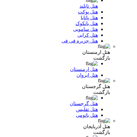
هتل تایلند
هتل پوکت
هتل پاتایا
هتل بانکوک
هتل سامویی
هتل کرابی
هتل جزیره فی فی
هتل ارمنستان
بازگشت
هتل ارمنستان
هتل ایروان
هتل گرجستان
بازگشت
هتل گرجستان
هتل تفلیس
هتل باتومی
هتل آذربایجان
بازگشت