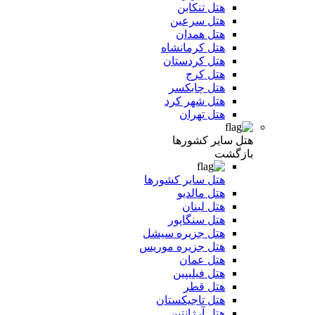
هتل تنکابن
هتل سرعین
هتل همدان
هتل کرمانشاه
هتل کردستان
هتل کرج
هتل چابکسر
هتل شهر کرد
هتل تهران
هتل سایر کشورها
بازگشت
هتل سایر کشورها
هتل مالدیو
هتل لبنان
هتل سنگاپور
هتل جزیره سیشل
هتل جزیره موریس
هتل عمان
هتل فیلیپین
هتل قطر
هتل تاجیکستان
هتل آرژانتین