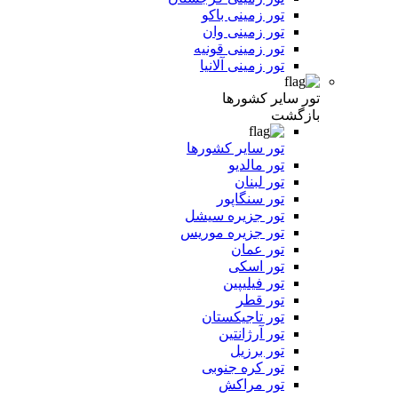
تور زمینی باکو
تور زمینی وان
تور زمینی قونیه
تور زمینی آلانیا
تور سایر کشورها
بازگشت
تور سایر کشورها
تور مالدیو
تور لبنان
تور سنگاپور
تور جزیره سیشل
تور جزیره موریس
تور عمان
تور اسکی
تور فیلیپین
تور قطر
تور تاجیکستان
تور آرژانتین
تور برزیل
تور کره جنوبی
تور مراکش