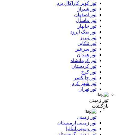
تور کویر کاراکال یزد
تور شیراز
تور اصفهان
تور ماسال
تور چابهار
تور نمک آبرود
تور تبریز
تور تنکابن
تور سرعین
تور همدان
تور کرمانشاه
تور کردستان
تور کرج
تور چابکسر
تور شهر کرد
تور تهران
تور زمینی
بازگشت
تور زمینی
تور زمینی ارمنستان
تور زمینی آنتالیا
تور زمینی گرجستان