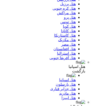
هتل برزیل
هتل کره جنوبی
هتل مراکش
هتل پرو
هتل تونس
هتل کوبا
هتل کانادا
هتل کاستاریکا
هتل مکزیک
هتل مصر
هتل افغانستان
هتل استرالیا
هتل آفریقا جنوبی
هتل اسپانیا
بازگشت
هتل اسپانیا
هتل بارسلون
هتل جزایر قناری
هتل مادرید
هتل ایبیزا