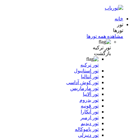
خانه
تور
تورها
مشاهده همه تورها
تور ترکیه
بازگشت
تور ترکیه
تور استانبول
تور آنتالیا
تور کوش آداسی
تور مارماریس
تور آلانیا
تور بدروم
تور قونیه
تور آنکارا
تور ازمیر
تور دیدیم
تور پاموکاله
تور دنیزلی