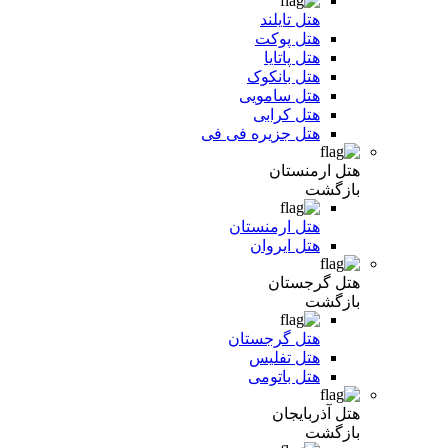
هتل تایلند
هتل پوکت
هتل پاتایا
هتل بانکوک
هتل سامویی
هتل کرابی
هتل جزیره فی فی
هتل ارمنستان
بازگشت
هتل ارمنستان
هتل ایروان
هتل گرجستان
بازگشت
هتل گرجستان
هتل تفلیس
هتل باتومی
هتل آذربایجان
بازگشت