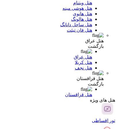
هتل ویتنام
هتل هوشی مینه
هتل هانوی
هتل هالونگ
هتل ساحل دانانگ
هتل فان تیئت
هتل عراق
بازگشت
هتل عراق
هتل کربلا
هتل نجف
هتل قزاقستان
بازگشت
هتل قزاقستان
هتل های ویژه
تور اقساطی