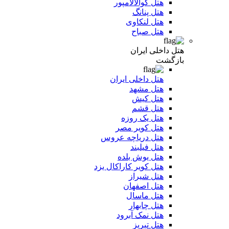
هتل کوالالامپور
هتل پنانگ
هتل لنکاوی
هتل صباح
هتل داخلی ایران
بازگشت
هتل داخلی ایران
هتل مشهد
هتل کیش
هتل قشم
هتل یک روزه
هتل کویر مصر
هتل دریاچه عروس
هتل فیلبند
هتل یوش بلده
هتل کویر کاراکال یزد
هتل شیراز
هتل اصفهان
هتل ماسال
هتل چابهار
هتل نمک آبرود
هتل تبریز