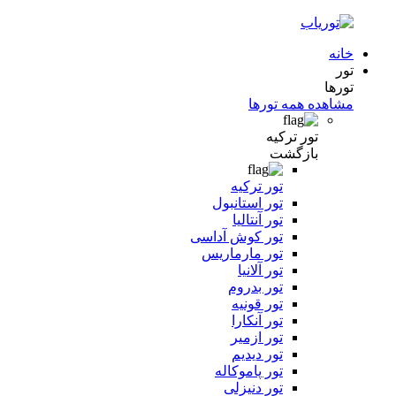
خانه
تور
تورها
مشاهده همه تورها
تور ترکیه
بازگشت
تور ترکیه
تور استانبول
تور آنتالیا
تور کوش آداسی
تور مارماریس
تور آلانیا
تور بدروم
تور قونیه
تور آنکارا
تور ازمیر
تور دیدیم
تور پاموکاله
تور دنیزلی