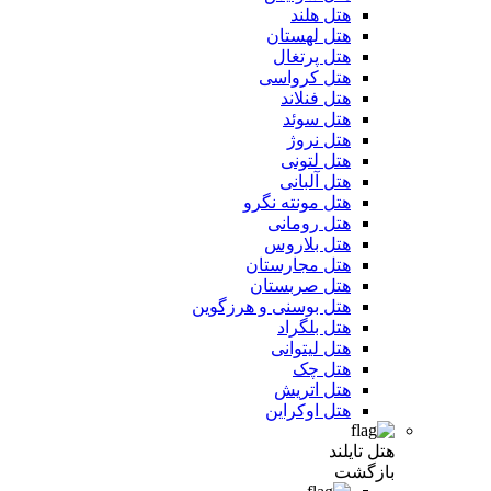
هتل هلند
هتل لهستان
هتل پرتغال
هتل کرواسی
هتل فنلاند
هتل سوئد
هتل نروژ
هتل لتونی
هتل آلبانی
هتل مونته نگرو
هتل رومانی
هتل بلاروس
هتل مجارستان
هتل صربستان
هتل بوسنی و هرزگوین
هتل بلگراد
هتل لیتوانی
هتل چک
هتل اتریش
هتل اوکراین
هتل تایلند
بازگشت