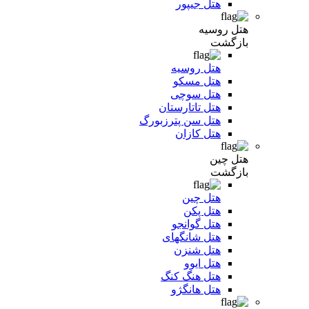
هتل جیپور
هتل روسیه
بازگشت
هتل روسیه
هتل مسکو
هتل سوچی
هتل تاتارستان
هتل سن پترزبورگ
هتل کازان
هتل چین
بازگشت
هتل چین
هتل پکن
هتل گوانجو
هتل شانگهای
هتل شنزن
هتل ایوو
هتل هنگ کنگ
هتل هانگژو