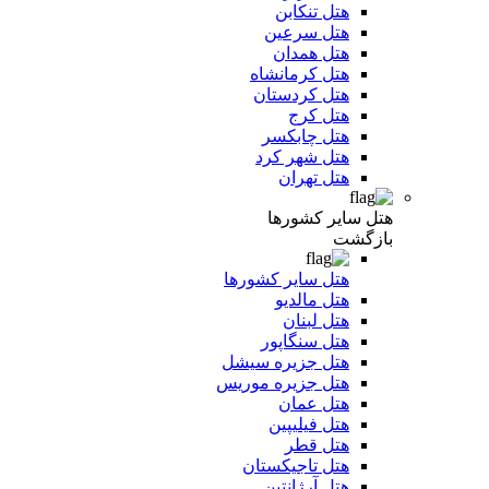
هتل تنکابن
هتل سرعین
هتل همدان
هتل کرمانشاه
هتل کردستان
هتل کرج
هتل چابکسر
هتل شهر کرد
هتل تهران
هتل سایر کشورها
بازگشت
هتل سایر کشورها
هتل مالدیو
هتل لبنان
هتل سنگاپور
هتل جزیره سیشل
هتل جزیره موریس
هتل عمان
هتل فیلیپین
هتل قطر
هتل تاجیکستان
هتل آرژانتین