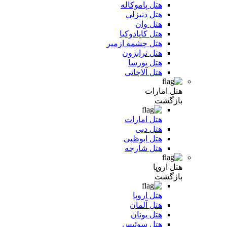
هتل پاموکاله
هتل دنیزلی
هتل وان
هتل کاپادوکیا
هتل چشمه ازمیر
هتل ترابزون
هتل بورسا
هتل آلاچاتی
هتل امارات
بازگشت
هتل امارات
هتل دبی
هتل ابوظبی
هتل شارجه
هتل اروپا
بازگشت
هتل اروپا
هتل آلمان
هتل یونان
هتل سوئیس