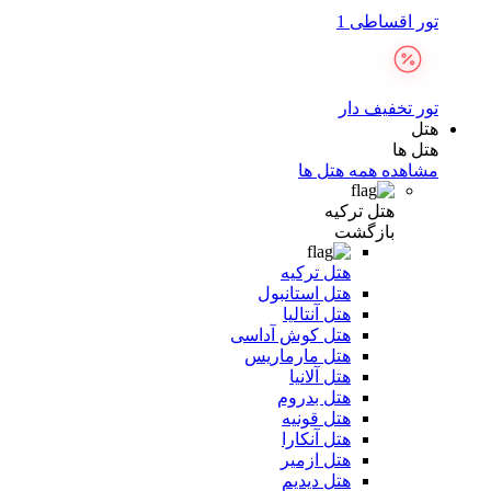
تور اقساطی 1
تور تخفیف دار
هتل
هتل ها
مشاهده همه هتل ها
هتل ترکیه
بازگشت
هتل ترکیه
هتل استانبول
هتل آنتالیا
هتل کوش آداسی
هتل مارماریس
هتل آلانیا
هتل بدروم
هتل قونیه
هتل آنکارا
هتل ازمیر
هتل دیدیم