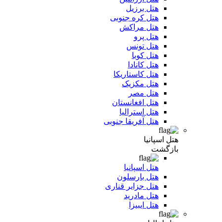
هتل برزیل
هتل کره جنوبی
هتل مراکش
هتل پرو
هتل تونس
هتل کوبا
هتل کانادا
هتل کاستاریکا
هتل مکزیک
هتل مصر
هتل افغانستان
هتل استرالیا
هتل آفریقا جنوبی
هتل اسپانیا
بازگشت
هتل اسپانیا
هتل بارسلون
هتل جزایر قناری
هتل مادرید
هتل ایبیزا