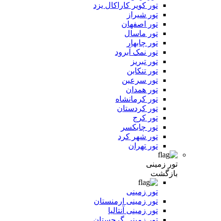
تور کویر کاراکال یزد
تور شیراز
تور اصفهان
تور ماسال
تور چابهار
تور نمک آبرود
تور تبریز
تور تنکابن
تور سرعین
تور همدان
تور کرمانشاه
تور کردستان
تور کرج
تور چابکسر
تور شهر کرد
تور تهران
تور زمینی
بازگشت
تور زمینی
تور زمینی ارمنستان
تور زمینی آنتالیا
تور زمینی گرجستان