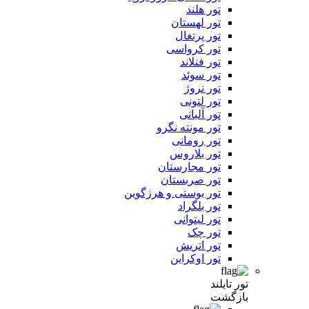
تور هلند
تور لهستان
تور پرتغال
تور کرواسی
تور فنلاند
تور سوئد
تور نروژ
تور لتونی
تور آلبانی
تور مونته نگرو
تور رومانی
تور بلاروس
تور مجارستان
تور صربستان
تور بوسنی و هرزگوین
تور بلگراد
تور لیتوانی
تور چک
تور اتریش
تور اوکراین
تور تایلند
بازگشت