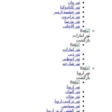
تور وان
تور کاپادوکیا
تور چشمه ازمیر
تور ترابزون
تور بورسا
تور آلاچاتی
تور امارات
بازگشت
تور امارات
تور دبی
تور ابوظبی
تور شارجه
تور اروپا
بازگشت
تور اروپا
تور آلمان
تور یونان
تور ترکیبی اروپا
تور سوئیس
تور کشتی کروز اروپا