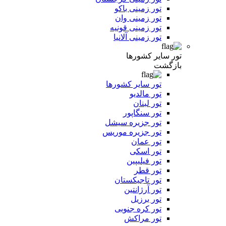
تور زمینی باکو
تور زمینی وان
تور زمینی قونیه
تور زمینی آلانیا
تور سایر کشورها
بازگشت
تور سایر کشورها
تور مالدیو
تور لبنان
تور سنگاپور
تور جزیره سیشل
تور جزیره موریس
تور عمان
تور اسکی
تور فیلیپین
تور قطر
تور تاجیکستان
تور آرژانتین
تور برزیل
تور کره جنوبی
تور مراکش